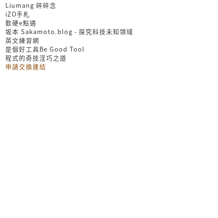
Liumang 碎碎念
iZO手札
軟硬e點通
坂本 Sakamoto.blog - 探究科技未知領域
英文練習網
是個好工具Be Good Tool
程式的奇技淫巧之道
申請交換連結