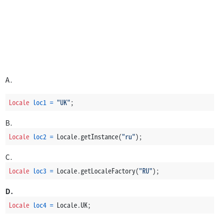
A.
Locale
loc1
=
"UK"
;
B.
Locale
loc2
=
 Locale.getInstance(
"ru"
);
C.
Locale
loc3
=
 Locale.getLocaleFactory(
"RU"
);
D.
Locale
loc4
=
 Locale.UK;