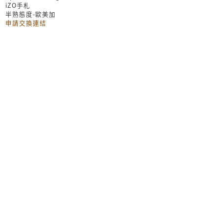
iZO手札
半熟態度-歐美加
申請交換連結