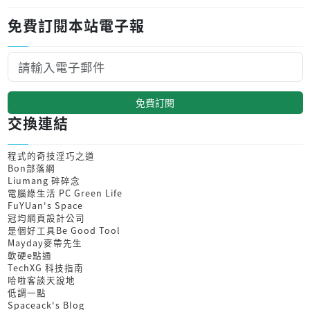
免費訂閱本站電子報
免費訂閱
交換連結
程式的奇技淫巧之道
Bon部落網
Liumang 碎碎念
電腦綠生活 PC Green Life
FuYUan's Space
冠均網頁設計公司
是個好工具Be Good Tool
Mayday麥帶先生
軟硬e點通
TechXG 科技指南
哈啦客談天說地
低調一點
Spaceack's Blog