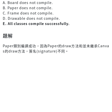
A. Board does not compile.
B. Paper does not compile.
C. Frame does not compile.
D. Drawable does not compile.
E. All classes compile successfully.
題解
Paper類別編譯成功，因為Paper的draw方法和並未繼承Canva
s的draw方法，簽名(signature)不同。