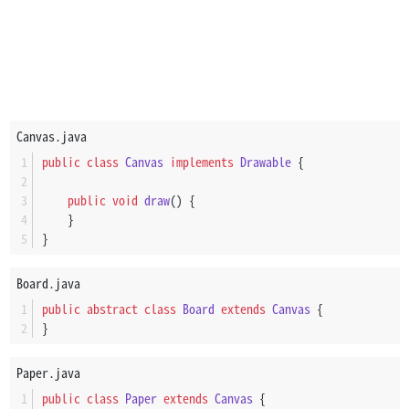
Canvas.java
public
class
Canvas
implements
Drawable
 {
public
void
draw
()
 {
    }
}
Board.java
public
abstract
class
Board
extends
Canvas
 {
}
Paper.java
public
class
Paper
extends
Canvas
 {