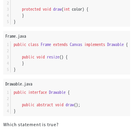
protected
void
draw
(
int
 color)
 {
    }
}
Frame.java
public
class
Frame
extends
Canvas
implements
Drawable
 {
public
void
resize
()
 {
    }
}
Drawable.java
public
interface
Drawable
 {
public
abstract
void
draw
()
;
}
Which statement is true?