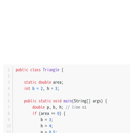
public
class
Triangle
 {
static
double
 area;
int
b
=
2
, h = 
3
;
public
static
void
main
(String[] args)
 {
double
 p, b, h; 
// line n1
if
 (area == 
0
) {
            b = 
3
;
            h = 
4
;
            p = 
0.5
;