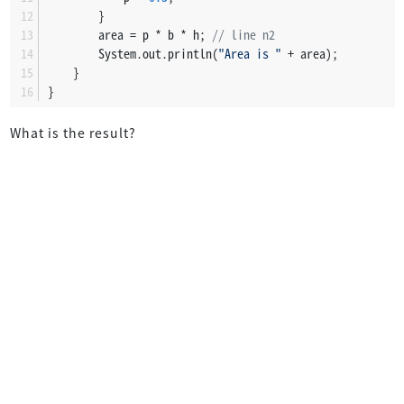
        }
        area = p * b * h; 
// line n2
        System.out.println(
"Area is "
 + area);
    }
}
What is the result?