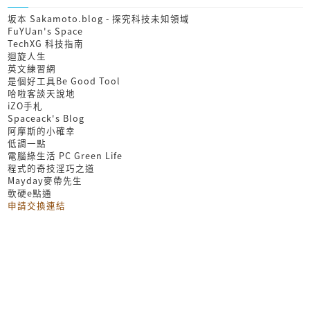
坂本 Sakamoto.blog - 探究科技未知領域
FuYUan's Space
TechXG 科技指南
迴旋人生
英文練習網
是個好工具Be Good Tool
哈啦客談天說地
iZO手札
Spaceack's Blog
阿摩斯的小確幸
低調一點
電腦綠生活 PC Green Life
程式的奇技淫巧之道
Mayday麥帶先生
軟硬e點通
申請交換連結