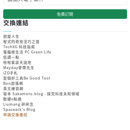
免費訂閱
交換連結
迴旋人生
程式的奇技淫巧之道
TechXG 科技指南
電腦綠生活 PC Green Life
低調一點
哈啦客談天說地
Mayday麥帶先生
iZO手札
是個好工具Be Good Tool
Bon部落網
英文練習網
坂本 Sakamoto.blog - 探究科技未知領域
軟硬e點通
Liumang 碎碎念
Spaceack's Blog
申請交換連結