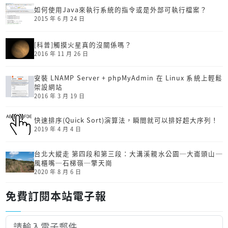
如何使用Java來執行系統的指令或是外部可執行檔案？
2015 年 6 月 24 日
[科普]觸摸火星真的沒關係嗎？
2016 年 11 月 26 日
安裝 LNAMP Server + phpMyAdmin 在 Linux 系統上輕鬆
架設網站
2016 年 3 月 19 日
快速排序(Quick Sort)演算法，瞬間就可以排好超大序列！
2019 年 4 月 4 日
台北大縱走 第四段和第三段：大溝溪親水公園─大崙頭山─
風櫃嘴─石梯嶺─擎天崗
2020 年 8 月 6 日
免費訂閱本站電子報