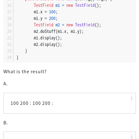
TestField
m1
=
new
TestField
();
        m1.x = 
100
;
        m1.y = 
200
;
TestField
m2
=
new
TestField
();
        m2.doStuff(m1.x, m1.y);
        m1.display();
        m2.display();
    }
}
What is the result?
A.
100 200 : 100 200 :
B.