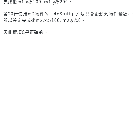
完成後m1.x為100, m1.y為200。
第20行使用m2物件的「doStuff」方法只會更動到物件變數x，
所以設定完成後m2.x為100, m2.y為0。
因此選項C是正確的。