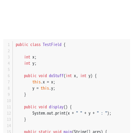
public
class
TestField
 {
int
 x;
int
 y;
public
void
doStuff
(
int
 x, 
int
 y)
 {
this
.x = x;
        y = 
this
.y;
    }
public
void
display
()
 {
        System.out.print(x + 
" "
 + y + 
" : "
);
    }
public
static
void
main
(String[] args)
 {