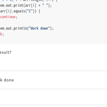
tem.out.print(arr[i] + 
" "
);
(arr[i].equals(
"C"
)) {
continue
;
tem.out.println(
"Work down"
);
ak
;
esult?
rk done