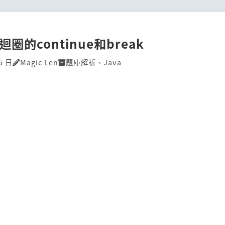
]迴圈的continue和break
5 日
Magic Len
題庫解析
、
Java