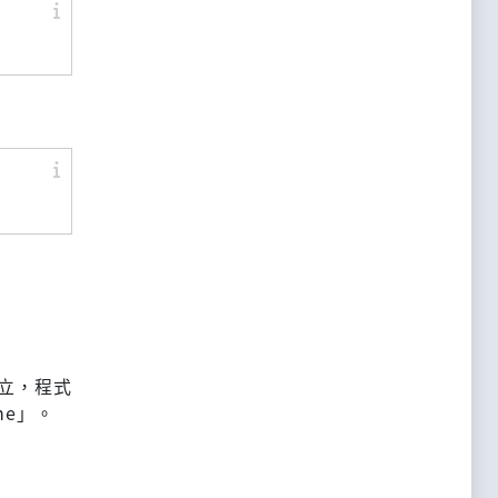
成立，程式
ne」。