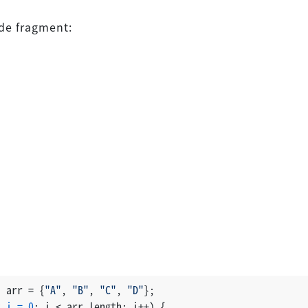
de fragment:
] arr = {
"A"
, 
"B"
, 
"C"
, 
"D"
};
t
i
=
0
; i < arr.length; i++) {