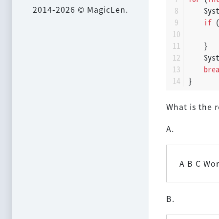
2014-2026 © MagicLen.
    Sys
if
 
    }
    Sys
bre
}
What is the r
A.
A B C Wo
B.