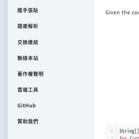
隨手張貼
Given the co
題庫解析
交換連結
聯絡本站
著作權聲明
雲端工具
GitHub
贊助我們
String[
for
 (
in