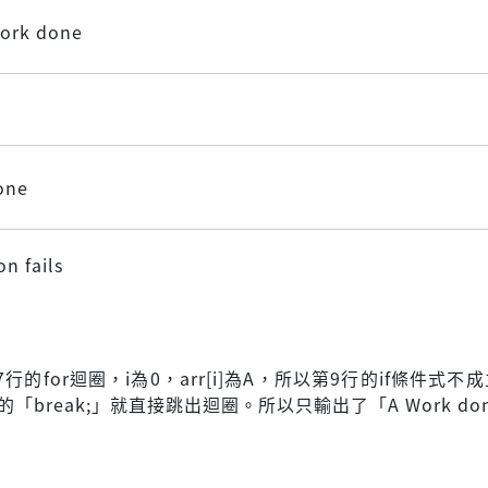
Work done
one
n fails
行的for迴圈，i為0，arr[i]為A，所以第9行的if條件式不
的「break;」就直接跳出迴圈。所以只輸出了「A Work do