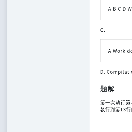
A B C D 
C.
A Work d
D. Compilatio
題解
第一次執行第7
執行到第13行