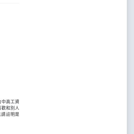
台中高工資
喜歡和別人
且請註明是