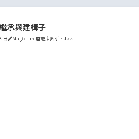
P]繼承與建構子
3 日
Magic Len
題庫解析
、
Java