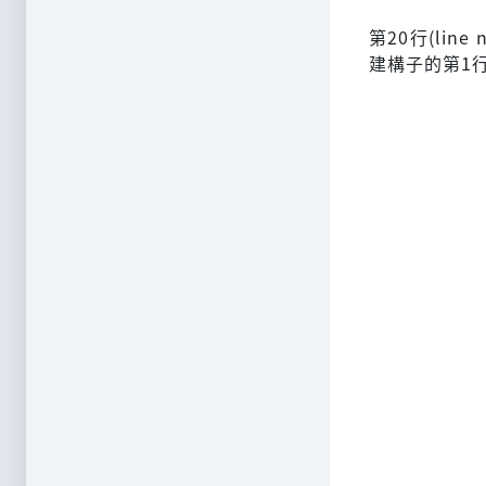
第20行(lin
建構子的第1行