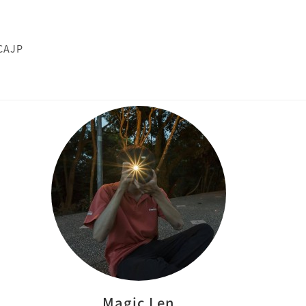
CAJP
Magic Len