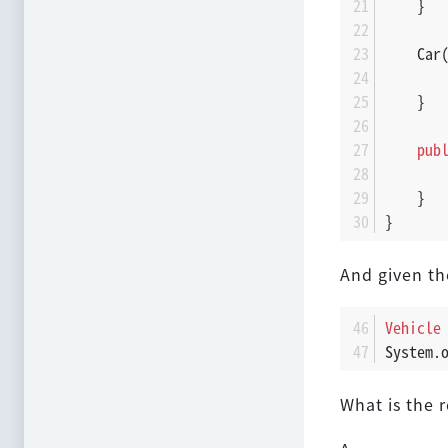
    }
    Car
    }
pub
    }
}
And given th
Vehicle
System.
What is the r