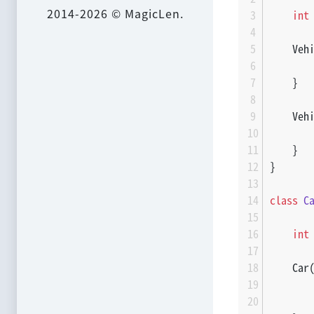
2014-2026 © MagicLen.
int
    Veh
    }
    Veh
    }
}
class
C
int
    Car