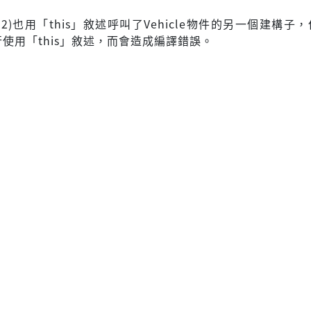
e n2)也用「this」敘述呼叫了Vehicle物件的另一個建構子
使用「this」敘述，而會造成編譯錯誤。