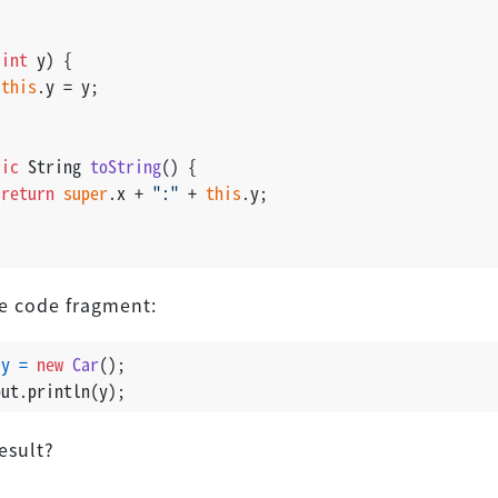
(
int
 y) {
this
.y = y;
lic
 String 
toString
()
 {
return
super
.x + 
":"
 + 
this
.y;
e code fragment:
y
=
new
Car
();
out.println(y);
esult?