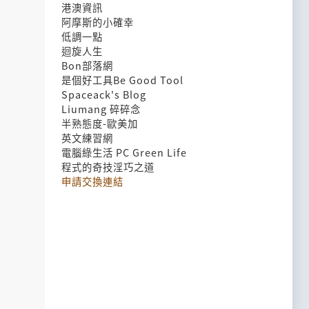
港澳資訊
阿摩斯的小確幸
低調一點
迴旋人生
Bon部落網
是個好工具Be Good Tool
Spaceack's Blog
Liumang 碎碎念
半熟態度-歐美加
英文練習網
電腦綠生活 PC Green Life
程式的奇技淫巧之道
申請交換連結