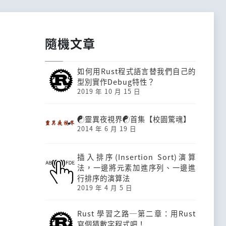
隨機文章
如何用Rust程式語言替我們自己的
型別實作Debug特性？
2019 年 10 月 15 日
☯靈異夜視界☯首集【校園驚魂】
2014 年 6 月 19 日
插入排序(Insertion Sort)演算
法，一邊將元素加進序列、一邊進
行排序的演算法
2019 年 4 月 5 日
Rust 學習之路─第二章：用Rust
寫個猜數字程式吧！