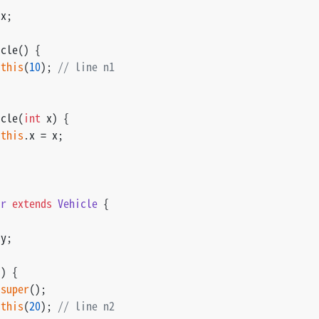
 x;
icle() {
this
(
10
); 
// line n1
icle(
int
 x) {
this
.x = x;
ar
extends
Vehicle
 {
 y;
() {
super
();
this
(
20
); 
// line n2