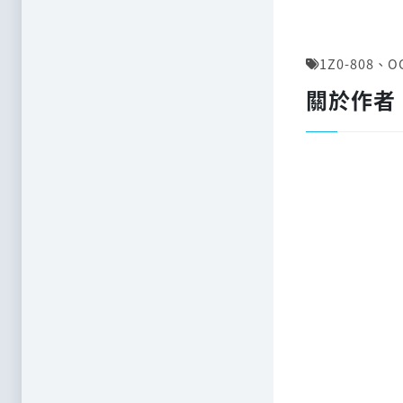
1Z0-808
、
O
關於作者