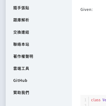
隨手張貼
Given:
題庫解析
交換連結
聯絡本站
著作權聲明
雲端工具
GitHub
贊助我們
class
V