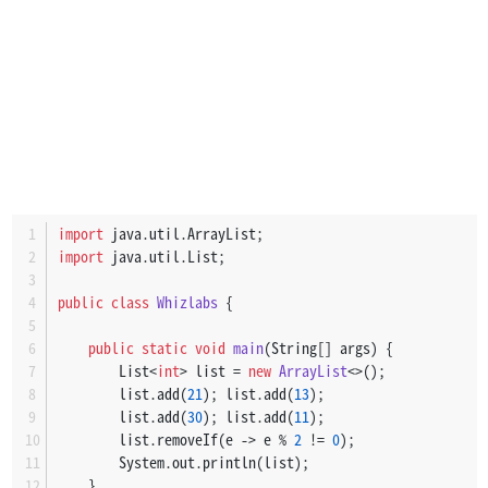
import
 java.util.ArrayList;
import
 java.util.List;
public
class
Whizlabs
 {
public
static
void
main
(String[] args)
 {
        List<
int
> list = 
new
ArrayList
<>();
        list.add(
21
); list.add(
13
);
        list.add(
30
); list.add(
11
);
        list.removeIf(e -> e % 
2
 != 
0
);
        System.out.println(list);
    }