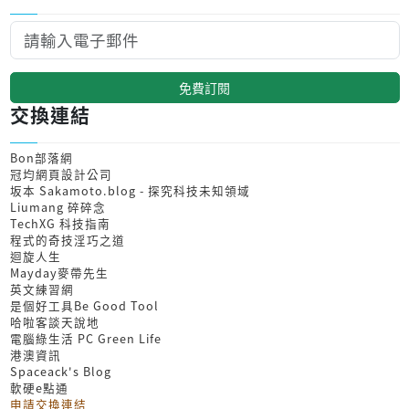
免費訂閱
交換連結
Bon部落網
冠均網頁設計公司
坂本 Sakamoto.blog - 探究科技未知領域
Liumang 碎碎念
TechXG 科技指南
程式的奇技淫巧之道
迴旋人生
Mayday麥帶先生
英文練習網
是個好工具Be Good Tool
哈啦客談天說地
電腦綠生活 PC Green Life
港澳資訊
Spaceack's Blog
軟硬e點通
申請交換連結