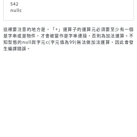
542
nullc
這裡要注意的地方是，「+」運算子的運算元必須要至少有一個
是字串或是物件，才會被當作是字串連接，否則為加法運算。不
知型態的null與字元c(字元值為99)無法做加法運算，因此會發
生編譯錯誤。