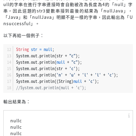
ull的字串在進行字串連接時會自動被改為長度為4的「null」字
串，因此這題的str3變數串接到最後的結果為「nullJava」，
「Java」和「nullJava」明顯不是一樣的字串，因此輸出為「U
nsuccessful」。
以下再給一個例子：
String
str
=
null
;
System.out.println(str + 
"c"
);
System.out.println(
null
 + 
"c"
);
System.out.println(str + 
'c'
);
System.out.println(
'n'
 + 
'u'
 + 
'l'
 + 
'l'
 + 
'c'
);
System.out.println((String)
null
 + 
'c'
);
//System.out.println(null + 'c');
輸出結果為：
nullc
nullc
nullc