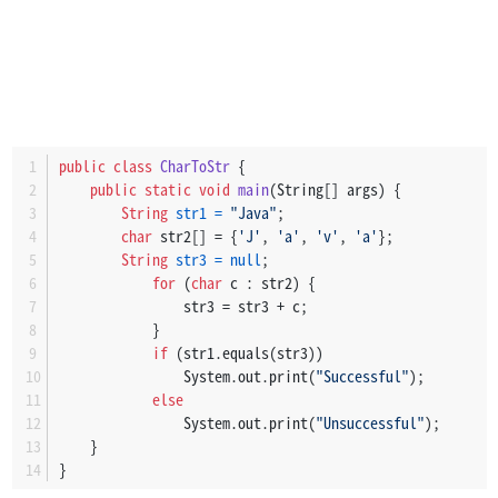
public
class
CharToStr
 {
public
static
void
main
(String[] args)
 {
String
str1
=
"Java"
;
char
 str2[] = {
'J'
, 
'a'
, 
'v'
, 
'a'
};
String
str3
=
null
;
for
 (
char
 c : str2) {
                str3 = str3 + c;
            }
if
 (str1.equals(str3)) 
                System.out.print(
"Successful"
);
else
                System.out.print(
"Unsuccessful"
);
    }
}