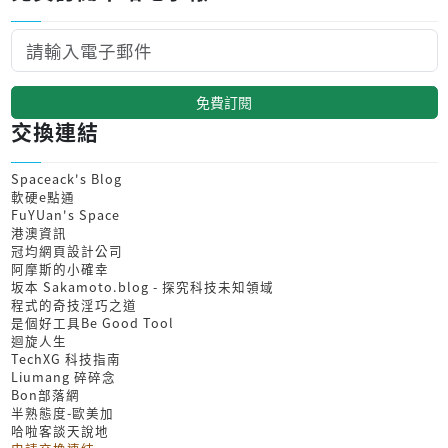
免費訂閱
交換連結
Spaceack's Blog
軟硬e點通
FuYUan's Space
港澳資訊
冠均網頁設計公司
阿摩斯的小確幸
坂本 Sakamoto.blog - 探究科技未知領域
程式的奇技淫巧之道
是個好工具Be Good Tool
迴旋人生
TechXG 科技指南
Liumang 碎碎念
Bon部落網
半熟態度-歐美加
哈啦客談天說地