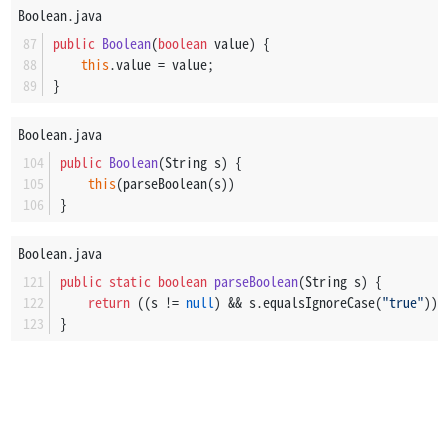
Boolean.java
public
Boolean
(
boolean
 value)
 {
this
.value = value;
}
Boolean.java
public
Boolean
(String s)
 {
this
(parseBoolean(s))
}
Boolean.java
public
static
boolean
parseBoolean
(String s)
 {
return
 ((s != 
null
) && s.equalsIgnoreCase(
"true"
));
}