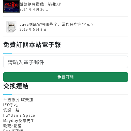
微軟網頁遊戲：逃離XP
2014 年 4 月 26 日
Java到底會把哪些字元當作是空白字元？
2019 年 5 月 8 日
免費訂閱本站電子報
免費訂閱
交換連結
半熟態度-歐美加
iZO手札
低調一點
FuYUan's Space
Mayday麥帶先生
軟硬e點通
Bon部落網