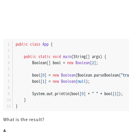
public
class
App
 {
public
static
void
main
(String[] args)
 {
        Boolean[] bool = 
new
Boolean
[
2
];
        bool[
0
] = 
new
Boolean
(Boolean.parseBoolean(
"true
        bool[
1
] = 
new
Boolean
(
null
);
        System.out.println(bool[
0
] + 
" "
 + bool[
1
]);
    }
}
What is the result?
A.