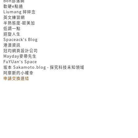
Bon部落網
軟硬e點通
Liumang 碎碎念
英文練習網
半熟態度-歐美加
低調一點
迴旋人生
Spaceack's Blog
港澳資訊
冠均網頁設計公司
Mayday麥帶先生
FuYUan's Space
坂本 Sakamoto.blog - 探究科技未知領域
阿摩斯的小確幸
申請交換連結