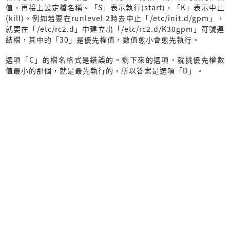
值，再接上設定檔名稱。「S」表示執行(start)，「K」表示中止
(kill)。例如若要在runlevel 2時去中止「/etc/init.d/gpm」，
就要在「/etc/rc2.d」中建立出「/etc/rc2.d/K30gpm」符號連
結檔，其中的「30」是優先權值，數值愈小會愈先執行。
選項「C」的檔名格式是錯誤的。剩下來的選項，就挑優先權數
值最小的那個，就是最先執行的，所以答案是選項「D」。