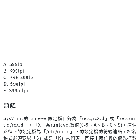
A. S99lpi
B. K99lpi
C. PRE-S99lpi
D. S98lpi
E. S99a-lpi
題解
SysV init的runlevel設定檔目錄為「/etc/rcX.d」或「/etc/ini
t.d/rcX.d」，「X」為runlevel數值(0-9、A、B、C、S)。這個
路徑下的設定檔為「/etc/init.d」下的設定檔的符號連結，檔名
格式必須要以「S」或是「K」來開頭，再接上兩位數的優先權數