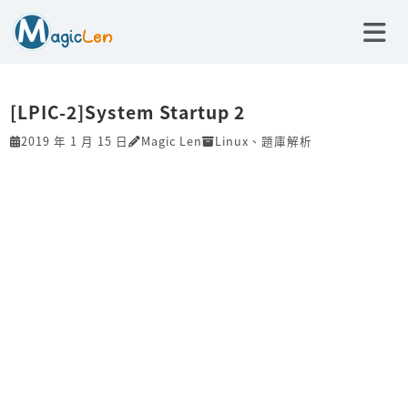
[LPIC-2]System Startup 2
2019 年 1 月 15 日
Magic Len
Linux
、
題庫解析