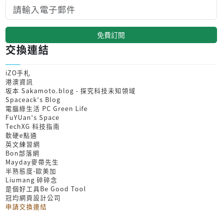
免費訂閱
交換連結
iZO手札
港澳資訊
坂本 Sakamoto.blog - 探究科技未知領域
Spaceack's Blog
電腦綠生活 PC Green Life
FuYUan's Space
TechXG 科技指南
軟硬e點通
英文練習網
Bon部落網
Mayday麥帶先生
半熟態度-歐美加
Liumang 碎碎念
是個好工具Be Good Tool
冠均網頁設計公司
申請交換連結