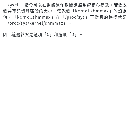
「sysctl」指令可以在系統運作期間調整系統核心參數。若要改
變共享記憶體區段的大小，需改變「kernel.shmmax」的設定
值。「kernel.shmmax」在「/proc/sys」下對應的路徑就是
「/proc/sys/kernel/shmmax」。
因此這題答案是選項「C」和選項「D」。