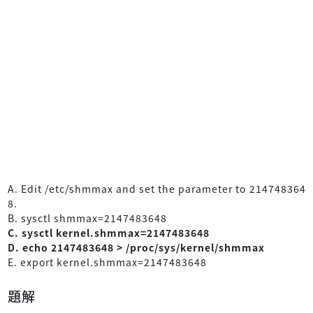
A. Edit /etc/shmmax and set the parameter to 214748364
8.
B. sysctl shmmax=2147483648
C. sysctl kernel.shmmax=2147483648
D. echo 2147483648 > /proc/sys/kernel/shmmax
E. export kernel.shmmax=2147483648
題解