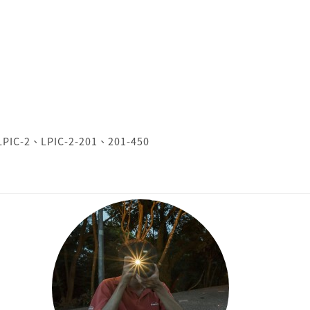
LPIC-2
、
LPIC-2-201
、
201-450