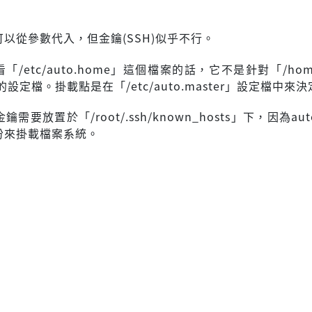
。
以從參數代入，但金鑰(SSH)似乎不行。
「/etc/auto.home」這個檔案的話，它不是針對「/ho
設定檔。掛載點是在「/etc/auto.master」設定檔中來
鑰需要放置於「/root/.ssh/known_hosts」下，因為aut
身份來掛載檔案系統。