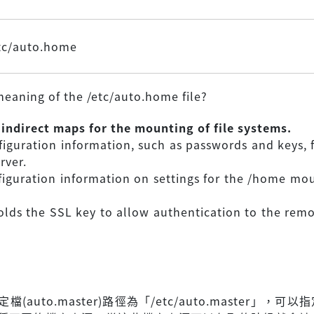
tc/auto.home
meaning of the /etc/auto.home file?
e indirect maps for the mounting of file systems.
nfiguration information, such as passwords and keys, f
rver.
nfiguration information on settings for the /home mo
holds the SSL key to allow authentication to the remot
定檔(auto.master)路徑為「/etc/auto.master」，可