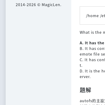
2014-2026 © MagicLen.
/home /e
What is the 
A. It has th
B. It has co
emote file se
C. It has co
t.
D. It is the 
erver.
題解
autofs的主設