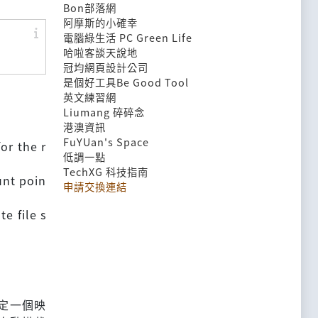
Bon部落網
阿摩斯的小確幸
電腦綠生活 PC Green Life
哈啦客談天說地
冠均網頁設計公司
是個好工具Be Good Tool
英文練習網
Liumang 碎碎念
港澳資訊
FuYUan's Space
or the r
低調一點
TechXG 科技指南
unt poin
申請交換連結
e file s
以指定一個映