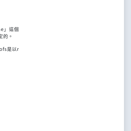
me」這個
決定的。
ofs是以r