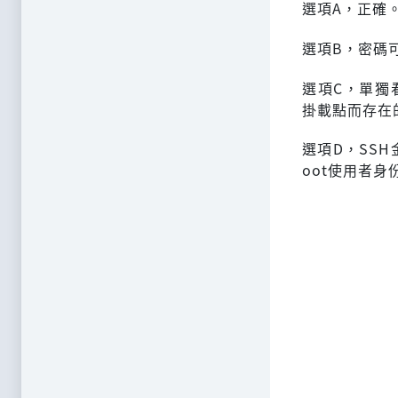
選項A，正確
選項B，密碼可
選項C，單獨看
掛載點而存在的
選項D，SSH金
oot使用者