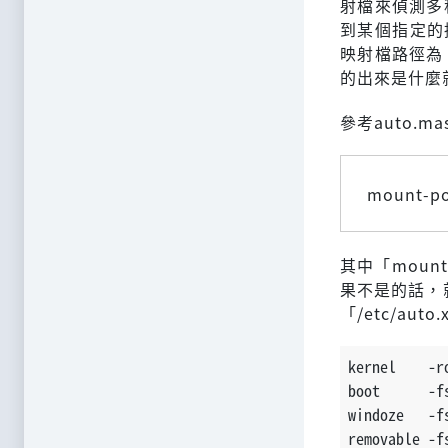
射檔來偵測多
到某個指定的
映射檔路徑為「
的出來是什麼
參考auto.m
mount-poi
其中「mount
果不是的話，就是
「/etc/au
kernel    -r
boot      -f
windoze   -f
removable -f