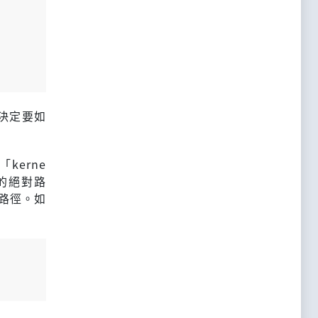
來決定要如
kerne
的絕對路
路徑。如