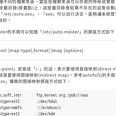
種不同的檔案來源，當這些檔案來源可以存取的時候就會被
掛載目錄(掛載點)上，該掛載目錄會如果不存在的話會自動
/etc/auto.xxx」，「xxx」可以自行決定，能夠讓系統
就好。
aster的手冊可以知道「/etc/auto.master」的撰寫方式如下
nt [map-type[,format]:]map [options]
-point」若寫成「/-」的話，表示要使用直接映射(direct 
要使用間接映射(indirect map)。參考autofs(5)的
to.xxx」檔案的間接映射撰寫方式如下：
o,soft,intr       ftp.kernel.org:/pub/linux
stype=ext2        :/dev/hda1
stype=smbfs       ://windoze/c
stype=ext2        :/dev/hdd