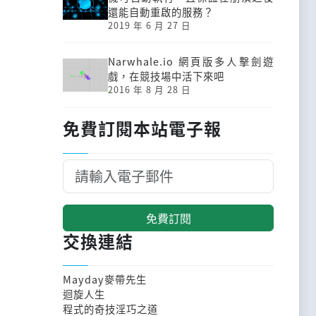
還能自動重啟的服務？
2019 年 6 月 27 日
Narwhale.io 網頁版多人擊劍遊
戲，在競技場中活下來吧
2016 年 8 月 28 日
免費訂閱本站電子報
免費訂閱
交換連結
Mayday麥帶先生
迴旋人生
程式的奇技淫巧之道