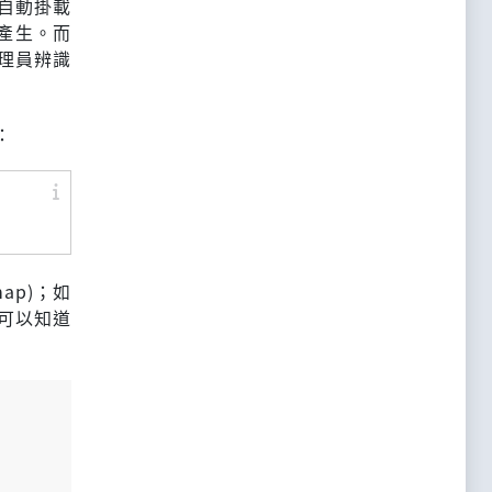
自動掛載
產生。而
管理員辨識
：
map)；如
手冊可以知道