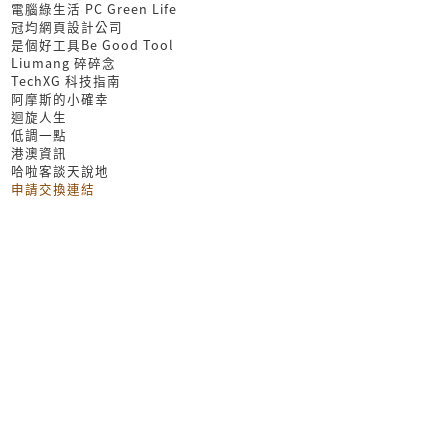
電腦綠生活 PC Green Life
冠均網頁設計公司
是個好工具Be Good Tool
Liumang 碎碎念
TechXG 科技指南
阿摩斯的小確幸
迴旋人生
低調一點
港澳資訊
哈啦客談天說地
申請交換連結