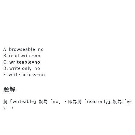
A. browseable=no
B. read write=no
C. writeable=no
D. write only=no
E. write access=no
題解
將「writeable」設為「no」，即為將「read only」設為「ye
s」。