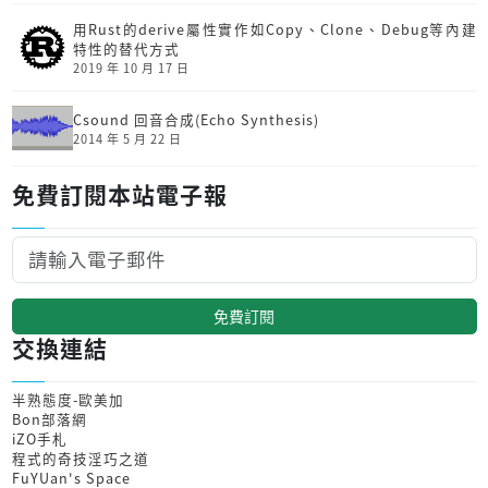
用Rust的derive屬性實作如Copy、Clone、Debug等內建
特性的替代方式
2019 年 10 月 17 日
Csound 回音合成(Echo Synthesis)
2014 年 5 月 22 日
免費訂閱本站電子報
免費訂閱
交換連結
半熟態度-歐美加
Bon部落網
iZO手札
程式的奇技淫巧之道
FuYUan's Space