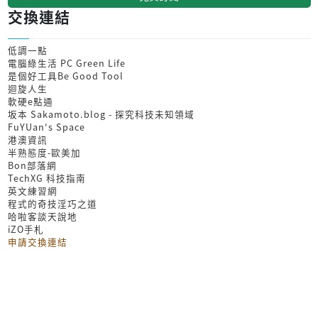
交換連結
低調一點
電腦綠生活 PC Green Life
是個好工具Be Good Tool
迴旋人生
軟硬e點通
坂本 Sakamoto.blog - 探究科技未知領域
FuYUan's Space
港澳資訊
半熟態度-歐美加
Bon部落網
TechXG 科技指南
英文練習網
程式的奇技淫巧之道
哈啦客談天說地
iZO手札
申請交換連結