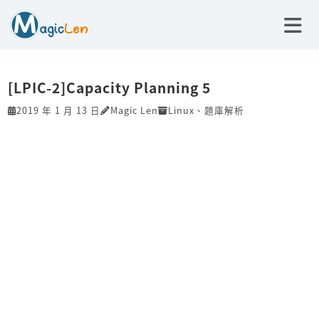
[LPIC-2]Capacity Planning 5
2019 年 1 月 13 日
Magic Len
Linux
、
題庫解析