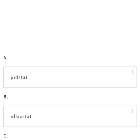
A.
pidstat
B.
nfsiostat
C.