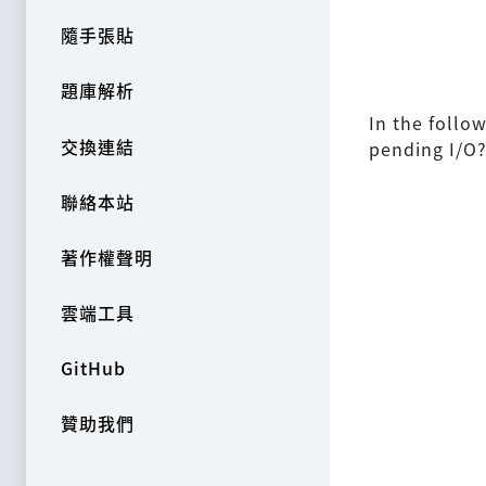
隨手張貼
題庫解析
In the follo
交換連結
pending I/O
聯絡本站
著作權聲明
雲端工具
GitHub
贊助我們