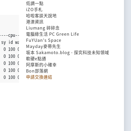
低調一點
iZO手札
哈啦客談天說地
港澳資訊
Liumang 碎碎念
電腦綠生活 PC Green Life
----cpu-----
FuYUan's Space
 sy id wa
Mayday麥帶先生
  0 100 0
坂本 Sakamoto.blog - 探究科技未知領域
  0 100 0
軟硬e點通
  0 100 0
阿摩斯的小確幸
  0 100 0
Bon部落網
  0 100 0
申請交換連結