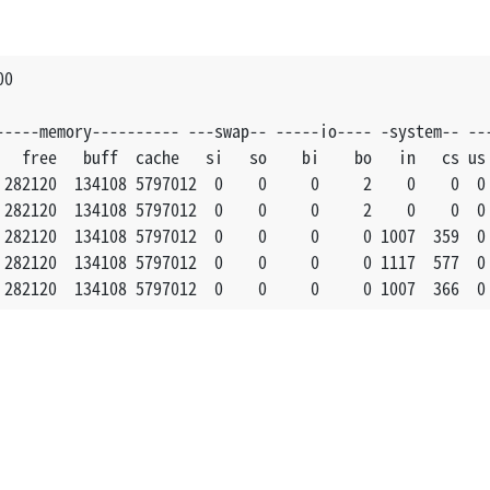
00
-----memory---------- ---swap-- -----io---- -system-- --
   free   buff  cache   si   so    bi    bo   in   cs us
 282120  134108 5797012  0    0     0     2    0    0  0
 282120  134108 5797012  0    0     0     2    0    0  0
 282120  134108 5797012  0    0     0     0 1007  359  0
 282120  134108 5797012  0    0     0     0 1117  577  0
 282120  134108 5797012  0    0     0     0 1007  366  0