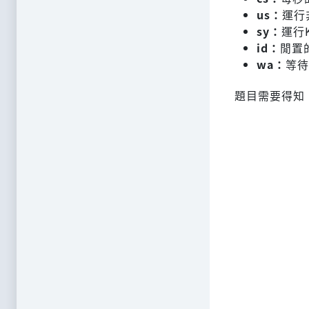
us：
運行
sy：
運行
id：
閒置
wa：
等待
題目需要得知