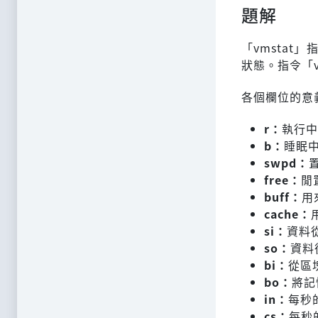
題解
「vmsta
狀態。指令「v
各個欄位的意
r：
執行中
b：
睡眠
swpd：
free：
閒
buff：
用
cache：
si：
資料
so：
資料
bi：
從區
bo：
將記
in：
每秒
cs：
每秒的