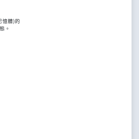
記憶體)的
狀態。