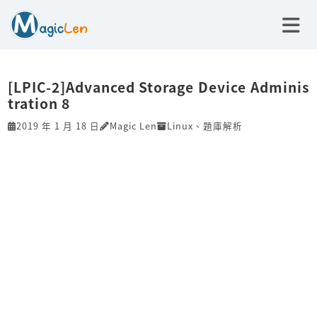
[LPIC-2]Advanced Storage Device Adminis
tration 8
2019 年 1 月 18 日
Magic Len
Linux
、
題庫解析