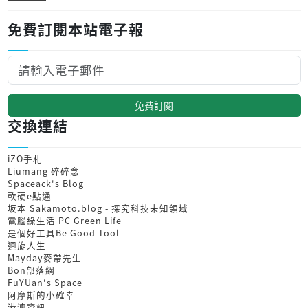
免費訂閱本站電子報
免費訂閱
交換連結
iZO手札
Liumang 碎碎念
Spaceack's Blog
軟硬e點通
坂本 Sakamoto.blog - 探究科技未知領域
電腦綠生活 PC Green Life
是個好工具Be Good Tool
迴旋人生
Mayday麥帶先生
Bon部落網
FuYUan's Space
阿摩斯的小確幸
港澳資訊