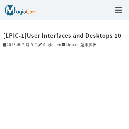
[LPIC-1]User Interfaces and Desktops 10
2016 年 7 月 5 日
Magic Len
Linux
、
題庫解析