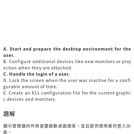
A. Start and prepare the desktop environment for the
user.
B. Configure additional devices like new monitors or proj
ectors when they are attached.
C. Handle the login of a user.
D. Lock the screen when the user was inactive for a confi
gurable amount of time.
E. Create an X11 configuration file for the current graphi
c devices and monitors.
題解
顯示管理器的作用是要啟動桌面環境，並且提供使用者的登入功
能。