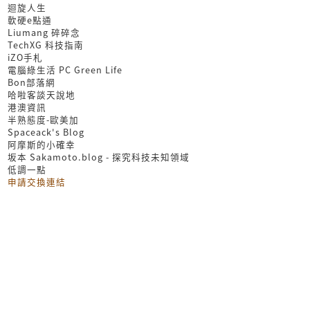
迴旋人生
軟硬e點通
Liumang 碎碎念
TechXG 科技指南
iZO手札
電腦綠生活 PC Green Life
Bon部落網
哈啦客談天說地
港澳資訊
半熟態度-歐美加
Spaceack's Blog
阿摩斯的小確幸
坂本 Sakamoto.blog - 探究科技未知領域
低調一點
申請交換連結