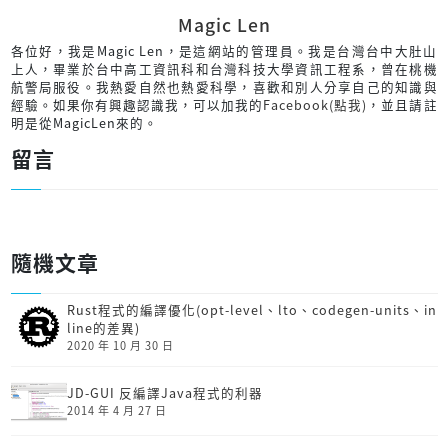
Magic Len
各位好，我是Magic Len，是這網站的管理員。我是台灣台中大肚山
上人，畢業於台中高工資訊科和台灣科技大學資訊工程系，曾在桃機
航警局服役。我熱愛自然也熱愛科學，喜歡和別人分享自己的知識與
經驗。如果你有興趣認識我，可以加我的
Facebook(點我)
，並且請註
明是從MagicLen來的。
留言
隨機文章
Rust程式的編譯優化(opt-level、lto、codegen-units、in
line的差異)
2020 年 10 月 30 日
JD-GUI 反編譯Java程式的利器
2014 年 4 月 27 日