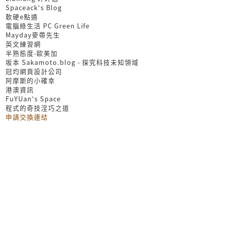
Spaceack's Blog
軟硬e點通
電腦綠生活 PC Green Life
Mayday麥帶先生
英文練習網
半熟態度-歐美加
坂本 Sakamoto.blog - 探究科技未知領域
冠均網頁設計公司
阿摩斯的小確幸
港澳資訊
FuYUan's Space
程式的奇技淫巧之道
申請交換連結