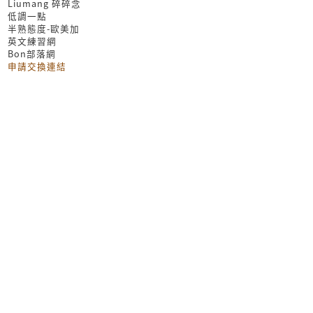
Liumang 碎碎念
低調一點
半熟態度-歐美加
英文練習網
Bon部落網
申請交換連結