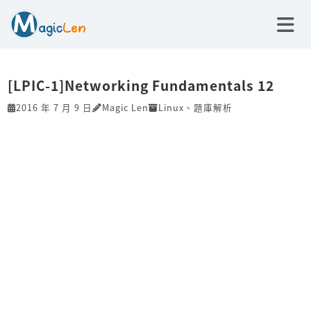
[LPIC-1]Networking Fundamentals 12
2016 年 7 月 9 日
Magic Len
Linux
、
題庫解析