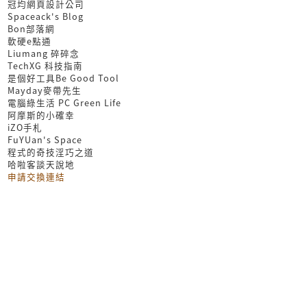
冠均網頁設計公司
Spaceack's Blog
Bon部落網
軟硬e點通
Liumang 碎碎念
TechXG 科技指南
是個好工具Be Good Tool
Mayday麥帶先生
電腦綠生活 PC Green Life
阿摩斯的小確幸
iZO手札
FuYUan's Space
程式的奇技淫巧之道
哈啦客談天說地
申請交換連結