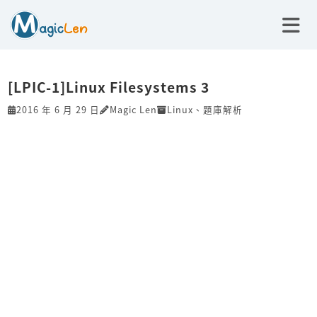
[LPIC-1]Linux Filesystems 3
2016 年 6 月 29 日
Magic Len
Linux
、
題庫解析