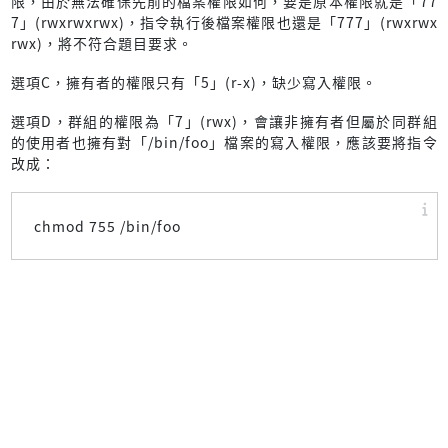
限，由於無法確保先前的檔案權限如何，要是原本權限就是「77
7」(rwxrwxrwx)，指令執行後檔案權限也還是「777」(rwxrwx
rwx)，將不符合題目要求。
選項C，擁有者的權限只有「5」(r-x)，缺少寫入權限。
選項D，群組的權限為「7」(rwx)，會讓非擁有者但屬於同群組
的使用者也擁有對「/bin/foo」檔案的寫入權限，應該要將指令
改成：
chmod 755 /bin/foo