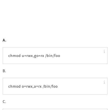
A.
chmod u=rwx,go=rx /bin/foo
B.
chmod o+rwx,a+rx /bin/foo
C.