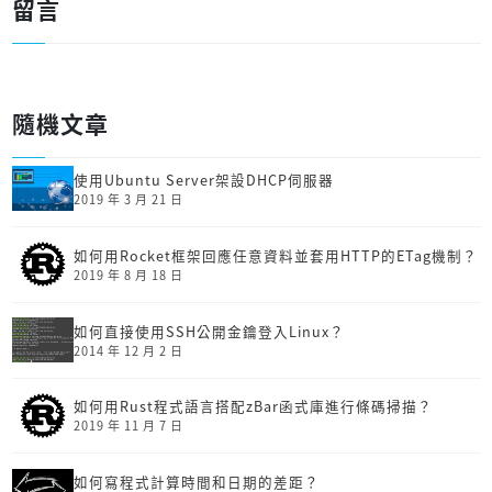
留言
隨機文章
使用Ubuntu Server架設DHCP伺服器
2019 年 3 月 21 日
如何用Rocket框架回應任意資料並套用HTTP的ETag機制？
2019 年 8 月 18 日
如何直接使用SSH公開金鑰登入Linux？
2014 年 12 月 2 日
如何用Rust程式語言搭配zBar函式庫進行條碼掃描？
2019 年 11 月 7 日
如何寫程式計算時間和日期的差距？