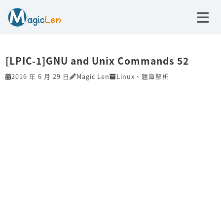
[LPIC-1]GNU and Unix Commands 52
2016 年 6 月 29 日
Magic Len
Linux
、
題庫解析