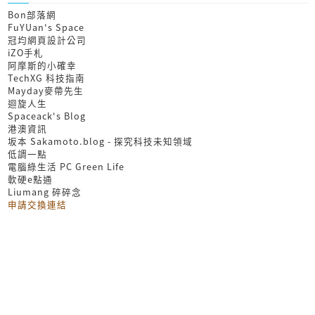
Bon部落網
FuYUan's Space
冠均網頁設計公司
iZO手札
阿摩斯的小確幸
TechXG 科技指南
Mayday麥帶先生
迴旋人生
Spaceack's Blog
港澳資訊
坂本 Sakamoto.blog - 探究科技未知領域
低調一點
電腦綠生活 PC Green Life
軟硬e點通
Liumang 碎碎念
申請交換連結