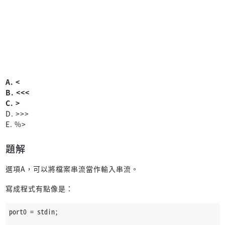
A. <
B. <<<
C. >
D. >>>
E. %>
題解
選項A，可以將檔案串流當作輸入串流。
寫成程式有點像是：
port0 = stdin;