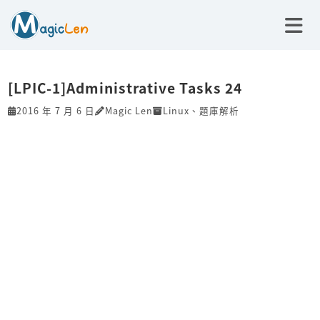
[LPIC-1]Administrative Tasks 24
2016 年 7 月 6 日
Magic Len
Linux
、
題庫解析