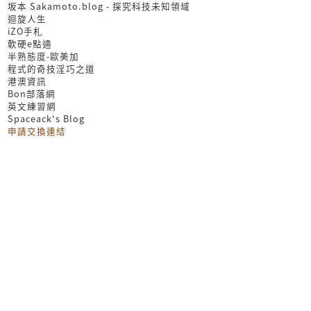
坂本 Sakamoto.blog - 探究科技未知領域
迴旋人生
iZO手札
軟硬e點通
半熟態度-歐美加
程式的奇技淫巧之道
港澳資訊
Bon部落網
英文練習網
Spaceack's Blog
申請交換連結