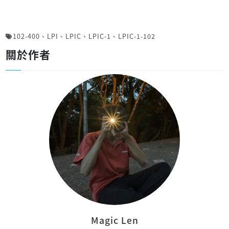
102-400
、
LPI
、
LPIC
、
LPIC-1
、
LPIC-1-102
關於作者
Magic Len