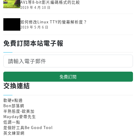
AV1等8-bit影片編碼格式的比較
2019 年 4 月 10 日
如何修改Linux TTY的螢幕解析度？
2019 年 5 月 6 日
免費訂閱本站電子報
免費訂閱
交換連結
軟硬e點通
Bon部落網
半熟態度-歐美加
Mayday麥帶先生
低調一點
是個好工具Be Good Tool
英文練習網