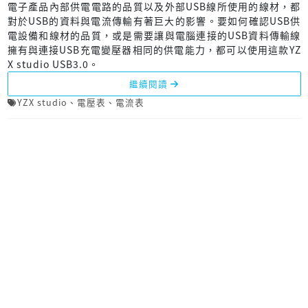
電子產品內部供電電路的品質以及外部USB線所使用的線材，都
對於USB的資料與電流傳輸有著巨大的影響。要如何確認USB供
電設備和線材的品質，或是需要讓與電腦連接的USB資料傳輸線
擁有與連接USB充電變壓器相同的供電能力，都可以使用這款YZ
X studio USB3.0。
繼續閱讀
YZX studio
、
電壓表
、
電流表