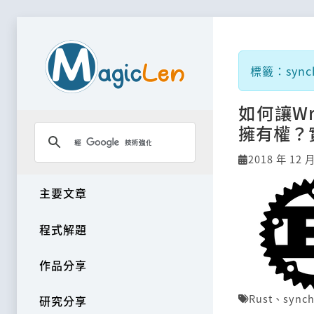
標籤：synchr
如何讓W
擁有權？實
2018 年 12 月
主要文章
程式解題
作品分享
Rust
、
synch
研究分享