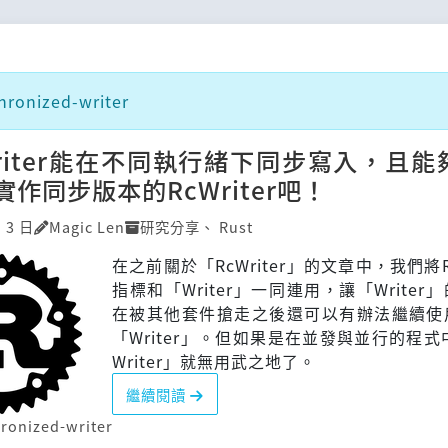
onized-writer
riter能在不同執行緒下同步寫入，且能
作同步版本的RcWriter吧！
 3 日
Magic Len
研究分享
、
Rust
在之前關於「RcWriter」的文章中，我們將
指標和「Writer」一同連用，讓「Writer
在被其他套件搶走之後還可以有辦法繼續使
「Writer」。但如果是在並發與並行的程式
Writer」就無用武之地了。
繼續閱讀
ronized-writer