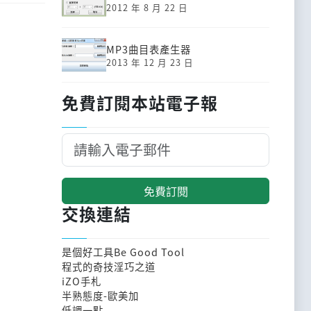
2012 年 8 月 22 日
MP3曲目表產生器
2013 年 12 月 23 日
免費訂閱本站電子報
免費訂閱
交換連結
是個好工具Be Good Tool
程式的奇技淫巧之道
iZO手札
半熟態度-歐美加
低調一點