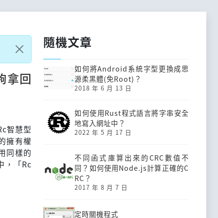
隨機文章
如何將Android系統字型更換成思
夠拿回
源柔黑體(免Root)？
2018 年 6 月 13 日
如何使用Rust程式語言將字串安全
地寫入網址中？
Rc智慧型
2022 年 5 月 17 日
」的擁有權
用同樣的
不同函式庫算出來的CRC數值不
中，「Rc
同？如何使用Node.js計算正確的C
RC？
2017 年 8 月 7 日
定時關機程式