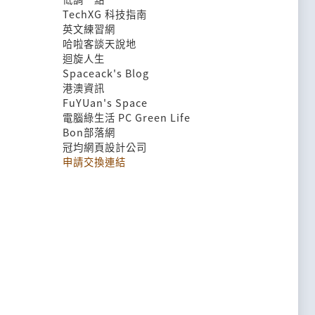
TechXG 科技指南
英文練習網
哈啦客談天說地
迴旋人生
Spaceack's Blog
港澳資訊
FuYUan's Space
電腦綠生活 PC Green Life
Bon部落網
冠均網頁設計公司
申請交換連結