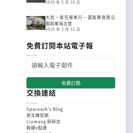
2020 年 5 月 26 日
大肚‧南屯單車行─望高寮夜景公
園與東海古堡
2016 年 3 月 31 日
免費訂閱本站電子報
免費訂閱
交換連結
Spaceack's Blog
英文練習網
Liumang 碎碎念
軟硬e點通