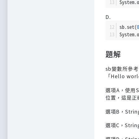
System.
D.
sb.set(
System.
題解
sb變數所參考
「Hello w
選項A，使用St
位置，這是正
選項B，Stri
選項C，Stri