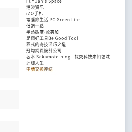
FuYUan's Space
港澳資訊
iZO手札
電腦綠生活 PC Green Life
低調一點
半熟態度-歐美加
是個好工具Be Good Tool
程式的奇技淫巧之道
冠均網頁設計公司
坂本 Sakamoto.blog - 探究科技未知領域
迴旋人生
申請交換連結