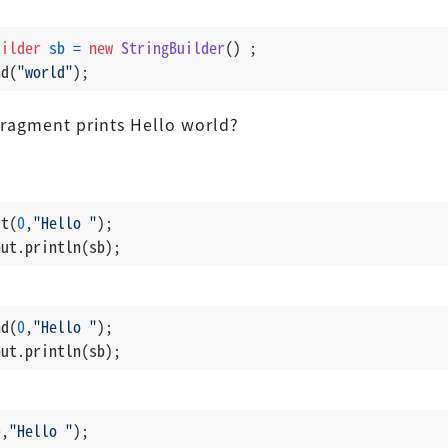
uilder
sb
=
new
StringBuilder
() ;
nd(
"world"
);
ragment prints Hello world?
rt(
0
,
"Hello "
);
out.println(sb);
nd(
0
,
"Hello "
);
out.println(sb);
0
,
"Hello "
);