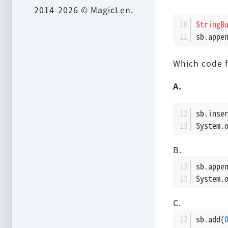
2014-2026 © MagicLen.
StringB
sb.appe
Which code f
A.
sb.inse
System.
B.
sb.appe
System.
C.
sb.add(