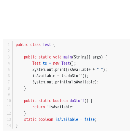
public
class
Test
 {
public
static
void
main
(String[] args)
 {
Test
ts
=
new
Test
();
        System.out.print(isAvailable + 
" "
);
        isAvailable = ts.doStuff();
        System.out.println(isAvailable);
    }
public
static
boolean
doStuff
()
 {
return
 !isAvailable;
    }
static
boolean
isAvailable
=
false
;
}