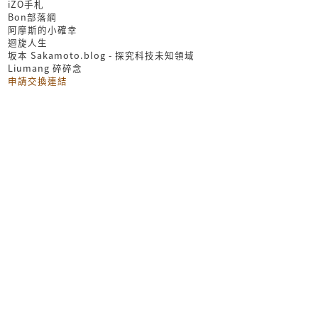
iZO手札
Bon部落網
阿摩斯的小確幸
迴旋人生
坂本 Sakamoto.blog - 探究科技未知領域
Liumang 碎碎念
申請交換連結