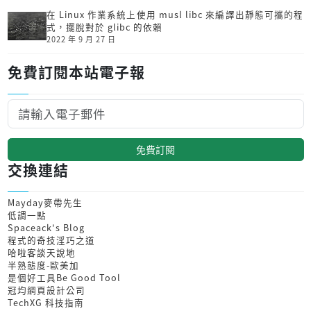
在 Linux 作業系統上使用 musl libc 來編譯出靜態可攜的程
式，擺脫對於 glibc 的依賴
2022 年 9 月 27 日
免費訂閱本站電子報
免費訂閱
交換連結
Mayday麥帶先生
低調一點
Spaceack's Blog
程式的奇技淫巧之道
哈啦客談天說地
半熟態度-歐美加
是個好工具Be Good Tool
冠均網頁設計公司
TechXG 科技指南