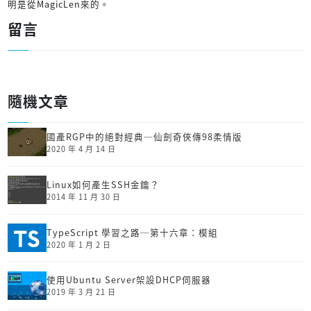
明是從MagicLen來的。
留言
隨機文章
國產RGP中的絕對經典─仙劍奇俠傳98柔情版
2020 年 4 月 14 日
Linux如何產生SSH金鑰？
2014 年 11 月 30 日
TypeScript 學習之路─第十六章：模組
2020 年 1 月 2 日
使用Ubuntu Server架設DHCP伺服器
2019 年 3 月 21 日