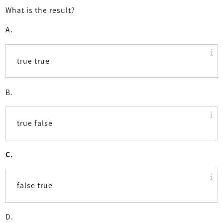
What is the result?
A.
true true
B.
true false
C.
false true
D.