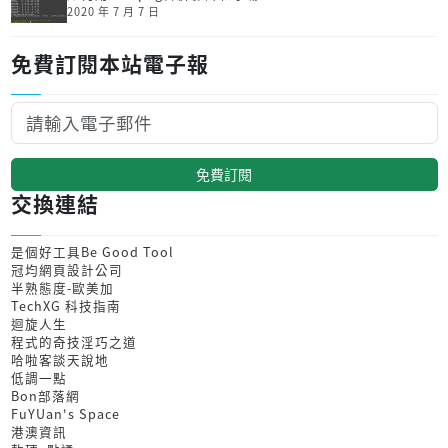
2020 年 7 月 7 日
免費訂閱本站電子報
免費訂閱
交換連結
是個好工具Be Good Tool
冠均網頁設計公司
半熟態度-歐美加
TechXG 科技指南
迴旋人生
程式的奇技淫巧之道
哈啦客談天說地
低調一點
Bon部落網
FuYUan's Space
港澳資訊