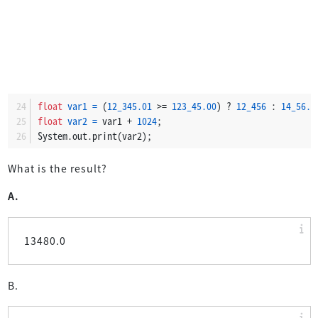
float
var1
=
 (
12_345.01
 >= 
123_45.00
) ? 
12_456
 : 
14_56.0
float
var2
=
 var1 + 
1024
;
System.out.print(var2);
What is the result?
A.
13480.0
B.