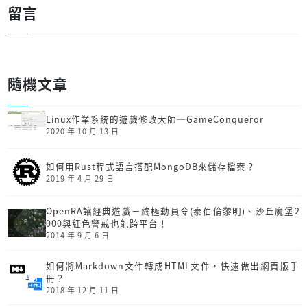
留言
隨機文章
Linux作業系統的遊戲修改大師─GameConqueror
2020 年 10 月 13 日
如何用Rust程式語言搭配MongoDB來儲存檔案？
2019 年 4 月 29 日
OpenRA讓經典遊戲－終極動員令(泰伯倫黎明)、沙丘魔堡2
000與紅色警戒也能跨平台！
2014 年 9 月 6 日
如何將Markdown文件轉成HTML文件，快速做出網頁版手
冊？
2018 年 12 月 11 日