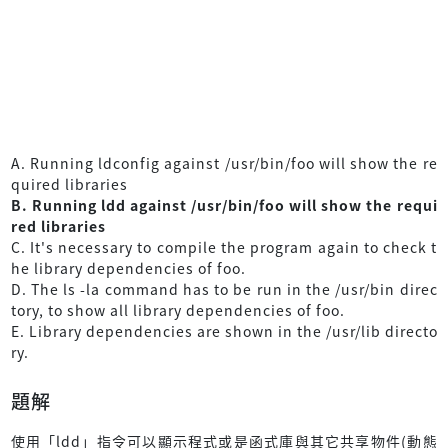
A. Running ldconfig against /usr/bin/foo will show the re
quired libraries
B. Running ldd against /usr/bin/foo will show the requi
red libraries
C. It's necessary to compile the program again to check t
he library dependencies of foo.
D. The ls -la command has to be run in the /usr/bin direc
tory, to show all library dependencies of foo.
E. Library dependencies are shown in the /usr/lib directo
ry.
題解
使用「ldd」指令可以顯示程式或是函式庫與其它共享物件(動態