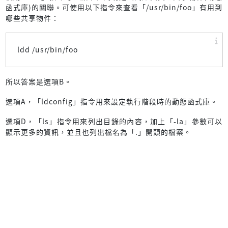
函式庫)的關聯。可使用以下指令來查看「/usr/bin/foo」有用到
哪些共享物件：
ldd /usr/bin/foo
所以答案是選項B。
選項A，「ldconfig」指令用來設定執行階段時的動態函式庫。
選項D，「ls」指令用來列出目錄的內容，加上「-la」參數可以
顯示更多的資訊，並且也列出檔名為「.」開頭的檔案。