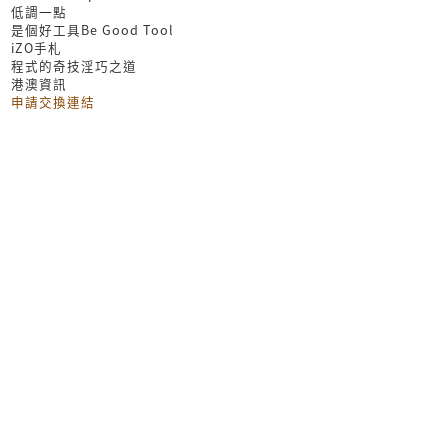
低調一點
是個好工具Be Good Tool
iZO手札
程式的奇技淫巧之道
港澳資訊
申請交換連結