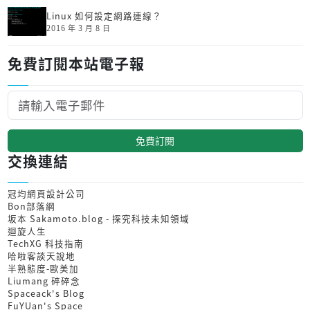
Linux 如何設定網路連線？
2016 年 3 月 8 日
免費訂閱本站電子報
免費訂閱
交換連結
冠均網頁設計公司
Bon部落網
坂本 Sakamoto.blog - 探究科技未知領域
迴旋人生
TechXG 科技指南
哈啦客談天說地
半熟態度-歐美加
Liumang 碎碎念
Spaceack's Blog
FuYUan's Space