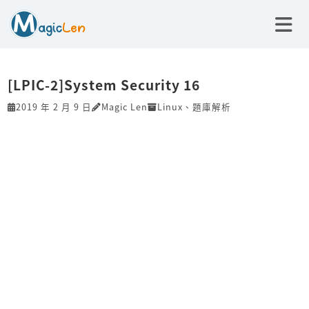
[LPIC-2]System Security 16
2019 年 2 月 9 日
Magic Len
Linux
、
題庫解析