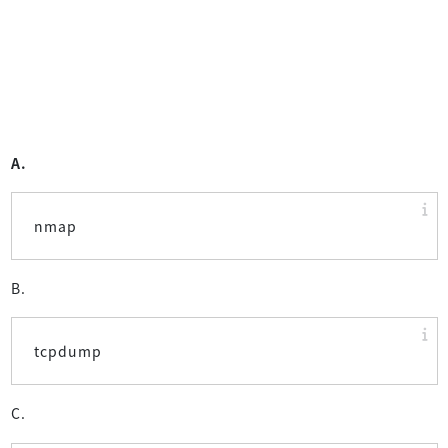
A.
nmap
B.
tcpdump
C.