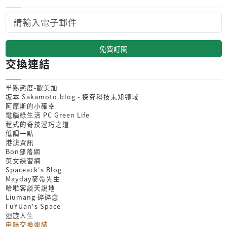
免費訂閱
交換連結
半熟態度-歐美加
坂本 Sakamoto.blog - 探究科技未知領域
阿摩斯的小確幸
電腦綠生活 PC Green Life
程式的奇技淫巧之道
低調一點
港澳資訊
Bon部落網
英文練習網
Spaceack's Blog
Mayday麥帶先生
哈啦客談天說地
Liumang 碎碎念
FuYUan's Space
迴旋人生
申請交換連結