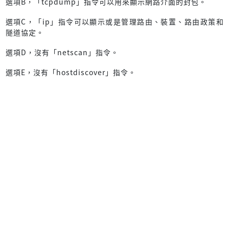
選項B，「tcpdump」指令可以用來顯示網路介面的封包。
選項C，「ip」指令可以顯示或是管理路由、裝置、路由政策和
隧道協定。
選項D，沒有「netscan」指令。
選項E，沒有「hostdiscover」指令。