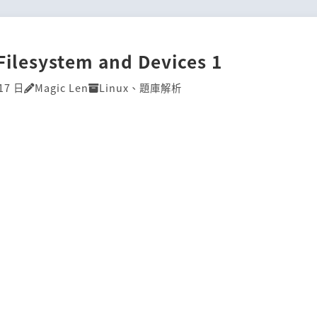
Filesystem and Devices 1
17 日
Magic Len
Linux
、
題庫解析