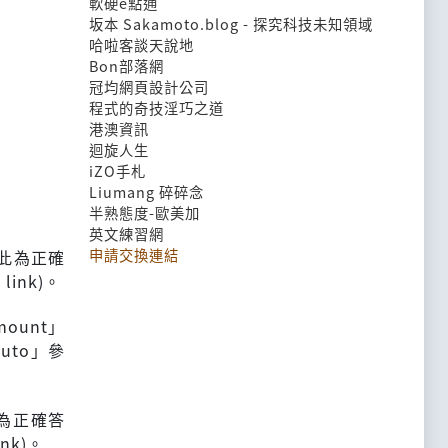
軟硬e點通
坂本 Sakamoto.blog - 探究科技未知領域
哈啦客談天說地
Bon部落網
冠均網頁設計公司
程式的奇技淫巧之道
港澳資訊
迴旋人生
iZO手札
Liumang 碎碎念
半熟態度-歐美加
英文練習網
申請交換連結
。此為正確
link)。
ount」
auto」參
此為正確答
nk)。