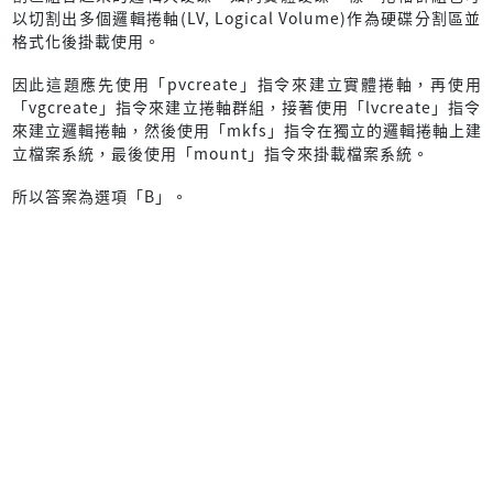
以切割出多個邏輯捲軸(LV, Logical Volume)作為硬碟分割區並
格式化後掛載使用。
因此這題應先使用「pvcreate」指令來建立實體捲軸，再使用
「vgcreate」指令來建立捲軸群組，接著使用「lvcreate」指令
來建立邏輯捲軸，然後使用「mkfs」指令在獨立的邏輯捲軸上建
立檔案系統，最後使用「mount」指令來掛載檔案系統。
所以答案為選項「B」。