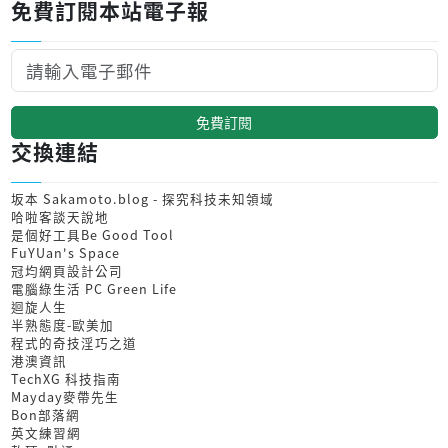
免費訂閱本站電子報
免費訂閱
交換連結
坂本 Sakamoto.blog - 探究科技未知領域
哈啦客談天說地
是個好工具Be Good Tool
FuYUan's Space
冠均網頁設計公司
電腦綠生活 PC Green Life
迴旋人生
半熟態度-歐美加
程式的奇技淫巧之道
港澳資訊
TechXG 科技指南
Mayday麥帶先生
Bon部落網
英文練習網