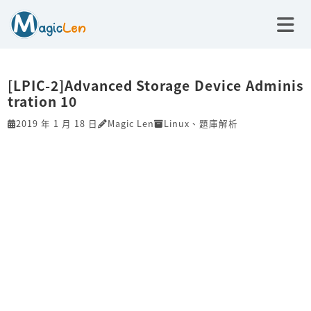
[LPIC-2]Advanced Storage Device Adminis
tration 10
2019 年 1 月 18 日
Magic Len
Linux
、
題庫解析