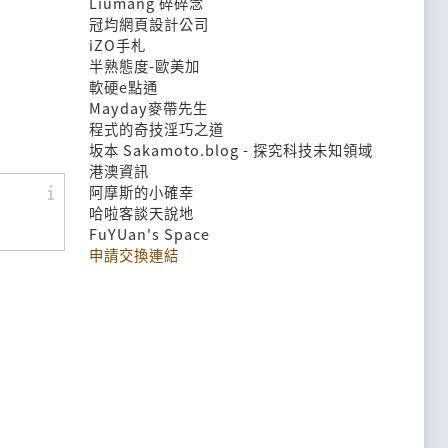
Liumang 碎碎念
冠均網頁設計公司
iZO手札
半熟態度-歐美加
軟硬e點通
Mayday麥帶先生
程式的奇技淫巧之道
坂本 Sakamoto.blog - 探究科技未知領域
港澳資訊
阿摩斯的小確幸
哈啦客談天說地
FuYUan's Space
申請交換連結