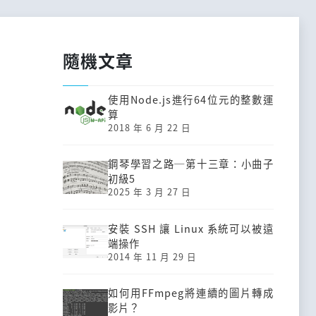
隨機文章
使用Node.js進行64位元的整數運
算
2018 年 6 月 22 日
鋼琴學習之路─第十三章：小曲子
初級5
2025 年 3 月 27 日
安裝 SSH 讓 Linux 系統可以被遠
端操作
2014 年 11 月 29 日
如何用FFmpeg將連續的圖片轉成
影片？