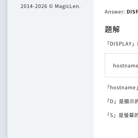
2014-2026 © MagicLen.
Answer:
DIS
題解
「DISPLA
hostname
「hostnam
「D」是顯示
「S」是螢幕