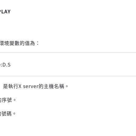
PLAY
Y」環境變數的值為：
:D.S
e」是執行X server的主機名稱。
的序號。
的號碼。