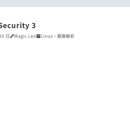
Security 3
10 日
Magic Len
Linux
、
題庫解析