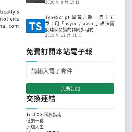
2020 年 9 月 15 日
ically s
TypeScript 學習之路─第十五
 not ena
章：用「async / await」語法擺
onal com
脫難以閱讀的非同步程式
2019 年 12 月 31 日
免費訂閱本站電子報
免費訂閱
交換連結
TechXG 科技指南
低調一點
迴旋人生