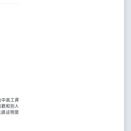
台中高工資
喜歡和別人
且請註明是