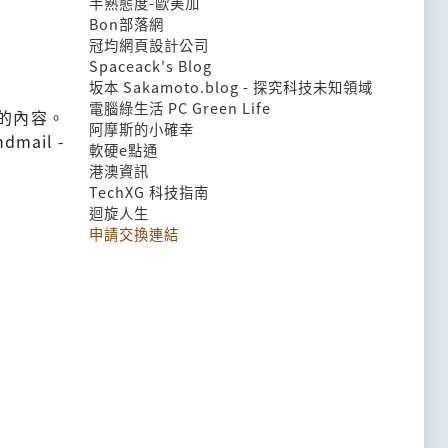
半熟態度-歐美加
Bon部落網
冠均網頁設計公司
Spaceack's Blog
坂本 Sakamoto.blog - 探究科技未知領域
電腦綠生活 PC Green Life
列的內容。
阿摩斯的小確幸
mail -
軟硬e點通
港澳資訊
TechXG 科技指南
迴旋人生
申請交換連結