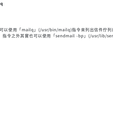
lq
以使用「mailq」(/usr/bin/mailq)指令來列出信件佇
指令之外其實也可以使用「sendmail -bp」(/usr/lib/send