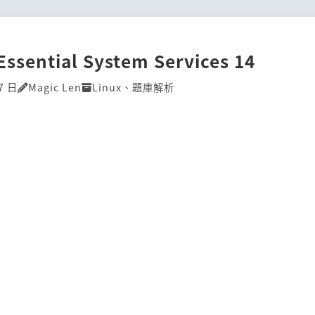
Essential System Services 14
7 日
Magic Len
Linux
、
題庫解析