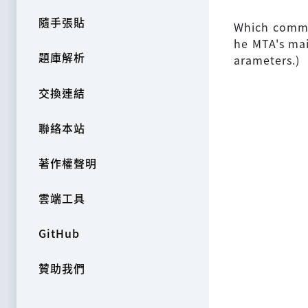
隨手張貼
Which comman
he MTA's ma
題庫解析
arameters.)
交換連結
聯絡本站
著作權聲明
雲端工具
GitHub
贊助我們