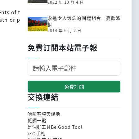
2022 年 10 月 4 日
nts of t
永遠令人懷念的團體組合─憂歡派
ath or p
對
2014 年 6 月 2 日
免費訂閱本站電子報
免費訂閱
交換連結
哈啦客談天說地
低調一點
是個好工具Be Good Tool
iZO手札