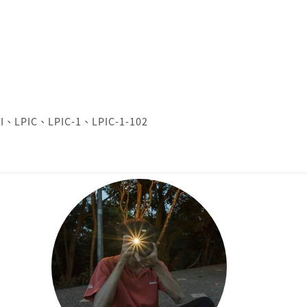
I
、
LPIC
、
LPIC-1
、
LPIC-1-102