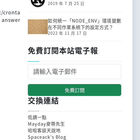
2019 年 7 月 25 日
c/cronta
t answer
如何統一「NODE_ENV」環境變數
在不同作業系統下的設定方式？
2022 年 11 月 17 日
免費訂閱本站電子報
免費訂閱
交換連結
低調一點
Mayday麥帶先生
哈啦客談天說地
Spaceack's Blog