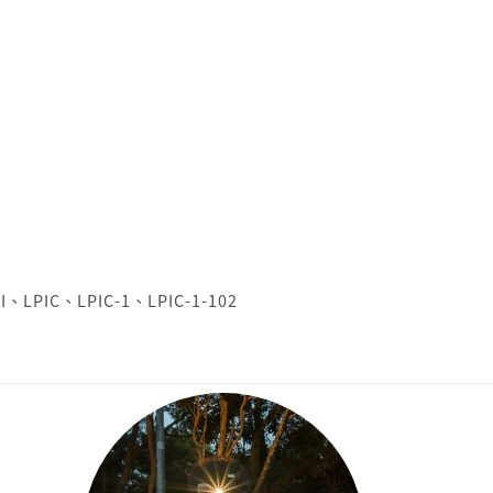
I
、
LPIC
、
LPIC-1
、
LPIC-1-102