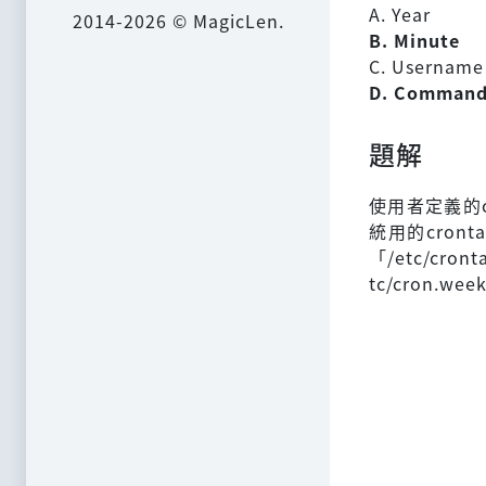
A. Year
2014-2026 © MagicLen.
B. Minute
C. Username
D. Comman
題解
使用者定義的
統用的cro
「/etc/cr
tc/cron.w