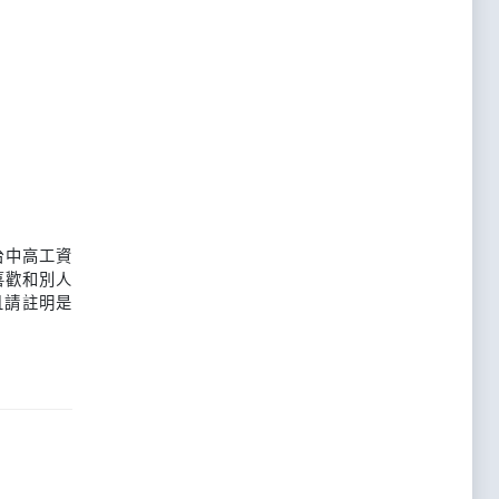
台中高工資
喜歡和別人
且請註明是