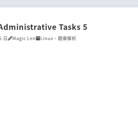
Administrative Tasks 5
5 日
Magic Len
Linux
、
題庫解析