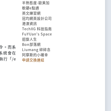
半熟態度-歐美加
軟硬e點通
英文練習網
冠均網頁設計公司
港澳資訊
TechXG 科技指南
FuYUan's Space
迴旋人生
Bon部落網
指令。而系
Liumang 碎碎念
多系統會在
阿摩斯的小確幸
週執行「/e
申請交換連結