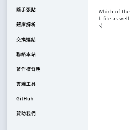
隨手張貼
Which of the
b file as wel
題庫解析
s)
交換連結
聯絡本站
著作權聲明
雲端工具
GitHub
贊助我們