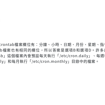
d
crontab檔案欄位有：分鐘、小時、日期、月份、星期、
ntab檔案也有相同的欄位，所以答案是選項B和選項D。許
ontab」這個檔案內會預設每天執行「/etc/cron.daily」、每
eekly」和每月執行「/etc/cron.monthly」目錄中的檔案。