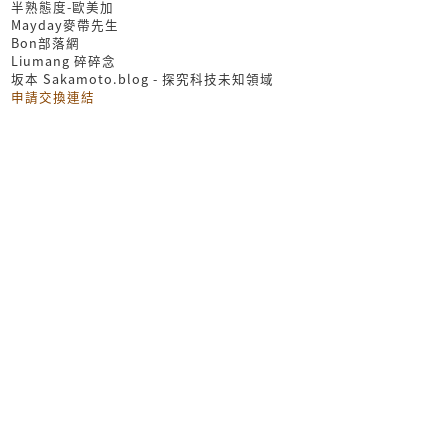
半熟態度-歐美加
Mayday麥帶先生
Bon部落網
Liumang 碎碎念
坂本 Sakamoto.blog - 探究科技未知領域
申請交換連結