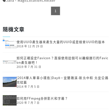
Java
、
MagicLocationChecker
1
隨機文章
使用UUID產生器來產生大量的UUID或是檢查UUID的版本
2018 年 12 月 29 日
如何正確設定Favicon？直接使用這個可以離線運行的Favic
on產生器吧！
2019 年 7 月 31 日
[2014單人單車小環島]Day8－宜蘭礁溪-新北中和 北宜公路
完結篇
2014 年 7 月 5 日
如何用FFmpeg合併影片和字幕？
2020 年 7 月 7 日