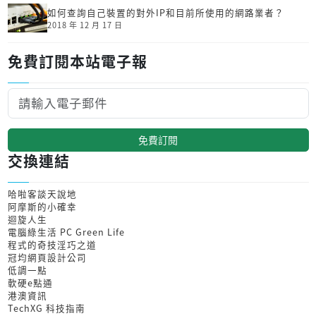
如何查詢自己裝置的對外IP和目前所使用的網路業者？
2018 年 12 月 17 日
免費訂閱本站電子報
免費訂閱
交換連結
哈啦客談天說地
阿摩斯的小確幸
迴旋人生
電腦綠生活 PC Green Life
程式的奇技淫巧之道
冠均網頁設計公司
低調一點
軟硬e點通
港澳資訊
TechXG 科技指南