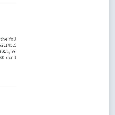
the foll
52.145.5
3051, wi
30 ecr 1