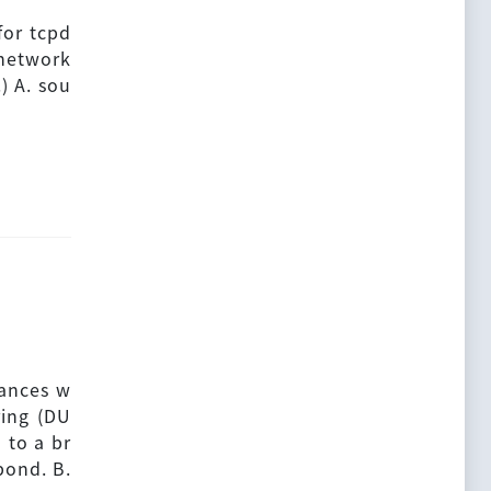
for tcpd
 network
) A. sou
tances w
ing (DU
 to a br
pond. B.