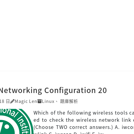
Networking Configuration 20
18 日
Magic Len
Linux
、
題庫解析
Which of the following wireless tools c
ed to check the wireless network link 
(Choose TWO correct answers.) A. iwcon