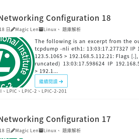
Networking Configuration 18
18 日
Magic Len
Linux
、
題庫解析
The following is an excerpt from the o
tcpdump -nli eth1: 13:03:17.277327 IP 
123.5.1065 > 192.168.5.112.21: Flags [.],
runcated) 13:03:17.598624 IP 192.168.
> 192.1...
繼續閱讀
I
、
LPIC
、
LPIC-2
、
LPIC-2-201
Networking Configuration 17
18 日
Magic Len
Linux
、
題庫解析