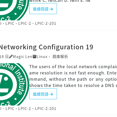
wlink C. iwscan D. iwifi E. iw
繼續閱讀
I
、
LPIC
、
LPIC-2
、
LPIC-2-201
Networking Configuration 19
18 日
Magic Len
Linux
、
題庫解析
The users of the local network complai
ame resolution is not fast enough. Ente
mmand, without the path or any optio
shows the time taken to resolve a DNS 
繼續閱讀
I
、
LPIC
、
LPIC-2
、
LPIC-2-201