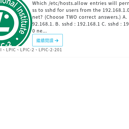
Which /etc/hosts.allow entries will per
ss to sshd for users from the 192.168.1.
net? (Choose TWO correct answers.) A. 
92.168.1. B. sshd : 192.168.1 C. sshd : 1
0 ne...
繼續閱讀
I
、
LPIC
、
LPIC-2
、
LPIC-2-201