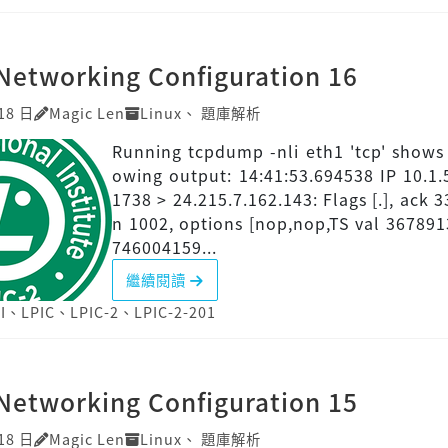
Networking Configuration 16
18 日
Magic Len
Linux
、
題庫解析
Running tcpdump -nli eth1 'tcp' shows 
owing output: 14:41:53.694538 IP 10.1.
1738 > 24.215.7.162.143: Flags [.], ack 3
n 1002, options [nop,nop,TS val 367891
746004159...
繼續閱讀
I
、
LPIC
、
LPIC-2
、
LPIC-2-201
Networking Configuration 15
18 日
Magic Len
Linux
、
題庫解析