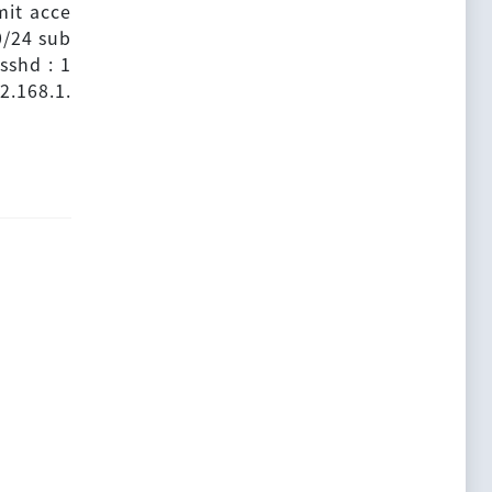
mit acce
0/24 sub
sshd : 1
92.168.1.