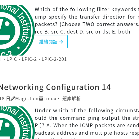
Which of the following filter keywords 
ump specify the transfer direction for
packets? (Choose TWO correct answers.
rce B. src C. dest D. src or dst E. both
繼續閱讀
I
、
LPIC
、
LPIC-2
、
LPIC-2-201
Networking Configuration 14
18 日
Magic Len
Linux
、
題庫解析
Under which of the following circums
ould the command ping output the str
P!)? A. When the ICMP packets are send
oadcast address and multiple hosts res