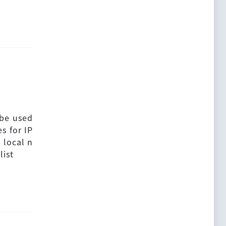
be used
s for IP
 local n
list