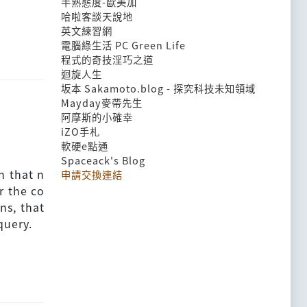
半熟態度-歐美加
哈啦客談天說地
英文練習網
電腦綠生活 PC Green Life
程式的奇技淫巧之道
迴旋人生
坂本 Sakamoto.blog - 探究科技未知領域
Mayday麥帶先生
阿摩斯的小確幸
iZO手札
軟硬e點通
Spaceack's Blog
n that n
申請交換連結
r the co
ns, that
query.