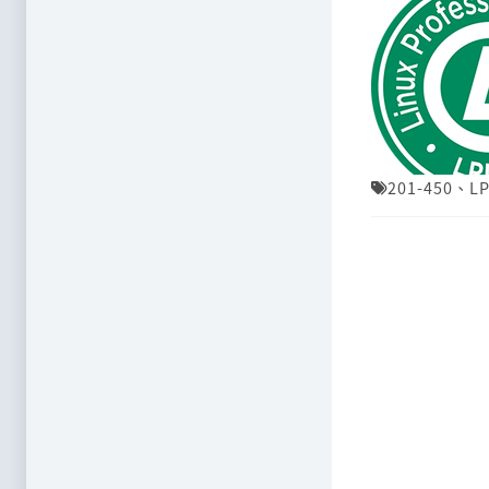
201-450
、
LP