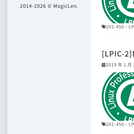
2014-2026 © MagicLen.
201-450
、
LP
[LPIC-2]
2019 年 1 月 
201-450
、
LP