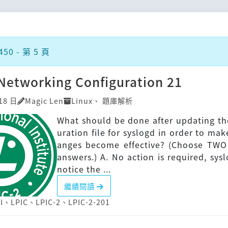
50 - 第 5 頁
Networking Configuration 21
18 日
Magic Len
Linux
、
題庫解析
What should be done after updating th
uration file for syslogd in order to mak
anges become effective? (Choose TWO 
answers.) A. No action is required, sysl
notice the ...
繼續閱讀
I
、
LPIC
、
LPIC-2
、
LPIC-2-201