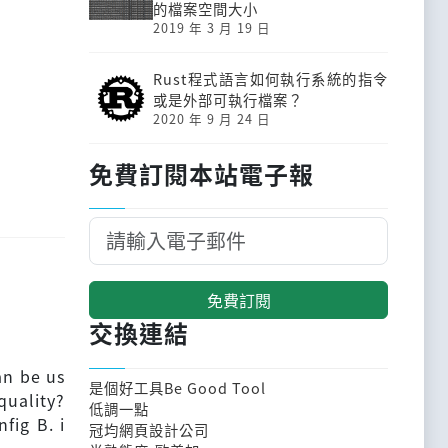
的檔案空間大小
2019 年 3 月 19 日
Rust程式語言如何執行系統的指令
或是外部可執行檔案？
2020 年 9 月 24 日
免費訂閱本站電子報
免費訂閱
交換連結
an be us
是個好工具Be Good Tool
quality?
低調一點
fig B. i
冠均網頁設計公司