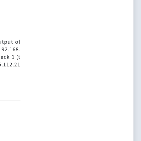
utput of
192.168.
 ack 1 (t
5.112.21