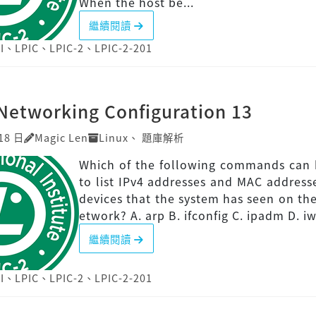
When the host be...
繼續閱讀
I
、
LPIC
、
LPIC-2
、
LPIC-2-201
Networking Configuration 13
18 日
Magic Len
Linux
、
題庫解析
Which of the following commands can 
to list IPv4 addresses and MAC addresse
devices that the system has seen on the
etwork? A. arp B. ifconfig C. ipadm D. iw
繼續閱讀
I
、
LPIC
、
LPIC-2
、
LPIC-2-201