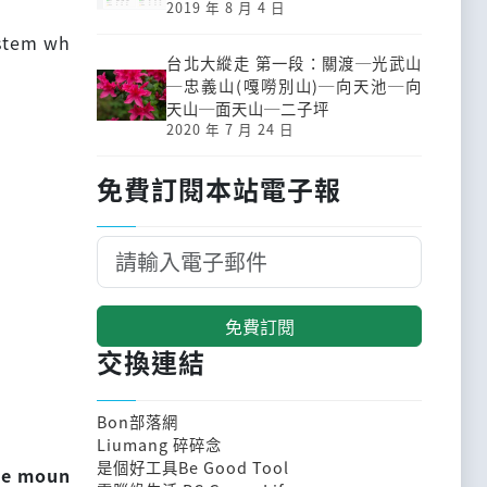
2019 年 8 月 4 日
ystem wh
台北大縱走 第一段：關渡─光武山
─忠義山(嘎嘮別山)─向天池─向
天山─面天山─二子坪
2020 年 7 月 24 日
免費訂閱本站電子報
免費訂閱
交換連結
Bon部落網
Liumang 碎碎念
是個好工具Be Good Tool
 be moun