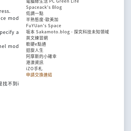
電腦綠生活 PC Green Life
Spaceack's Blog
ress.
低調一點
ance mod
半熟態度-歐美加
FuYUan's Space
坂本 Sakamoto.blog - 探究科技未知領域
pecify a
英文練習網
軟硬e點通
rnel mod
迴旋人生
阿摩斯的小確幸
港澳資訊
iZO手札
申請交換連結
是找不到i