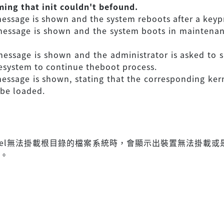
ming that init couldn't befound.
message is shown and the system reboots after a keyp
 message is shown and the system boots in mainten
message is shown and the administrator is asked to s
ilesystem to continue theboot process.
message is shown, stating that the corresponding ke
 be loaded.
kernel無法掛載根目錄的檔案系統時，會顯示出裝置無法掛載或
息。