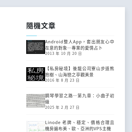
隨機文章
Android整人App，套出朋友心中
在意的對象─專業的愛情占卜
2013 年 10 月 20 日
【私房秘境】後龍公司寮山步道熊
抱樹、山海戀之亭觀美景
2016 年 8 月 23 日
鋼琴學習之路─第九章：小曲子初
級
2025 年 2 月 27 日
Linode 老牌、穩定、價格合理且
機房遍布美、歐、亞洲的VPS主機