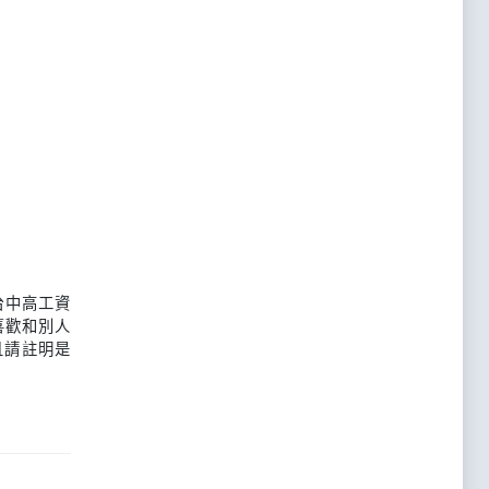
台中高工資
喜歡和別人
且請註明是