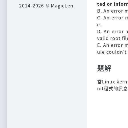
ted or infor
2014-2026 © MagicLen.
B. An error 
C. An error
e.
D. An error 
valid root f
E. An error 
ule couldn't
題解
當Linux 
nit程式的訊