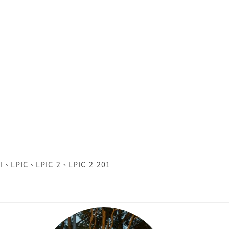
I
、
LPIC
、
LPIC-2
、
LPIC-2-201