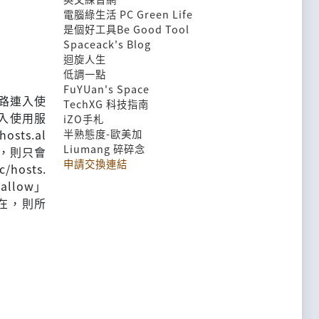
電腦綠生活 PC Green Life
是個好工具Be Good Tool
Spaceack's Blog
迴旋人生
低調一點
FuYUan's Space
過網路連入使
TechXG 科技指南
連入使用服
iZO手札
sts.al
半熟態度-歐美加
Liumang 碎碎念
在，則只會
申請交換連結
hosts.
allow」
不存在，則所