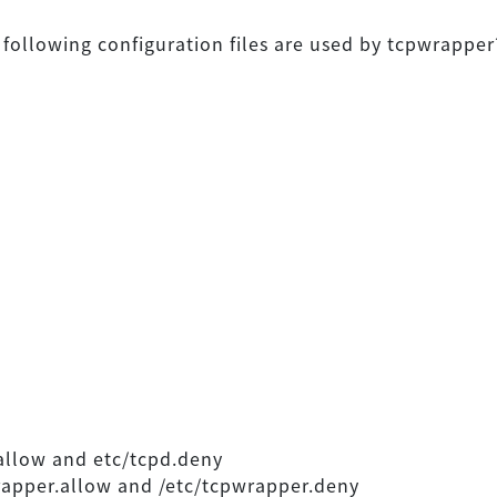
 following configuration files are used by tcpwrapper
.allow and etc/tcpd.deny
rapper.allow and /etc/tcpwrapper.deny