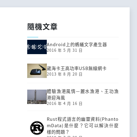
隨機文章
Android上的螞蟻文字產生器
2016 年 5 月 31 日
崴海卡王高功率USB無線網卡
2013 年 8 月 20 日
體驗漁港風情—麗水漁港、王功漁
港迎海風
2016 年 4 月 16 日
Rust程式語言的幽靈資料(Phanto
mData)是什麼？它可以解決什麼
樣的問題？