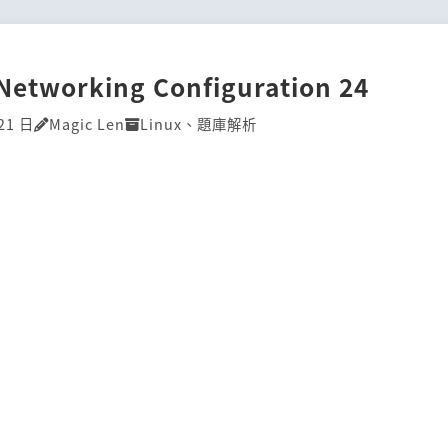
]Networking Configuration 24
21 日
Magic Len
Linux
、
題庫解析