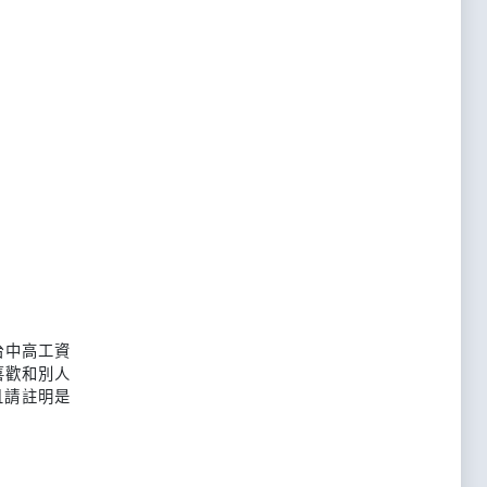
台中高工資
喜歡和別人
且請註明是