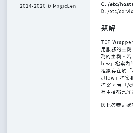
C. /etc/host
2014-2026 © MagicLen.
D. /etc/servi
題解
TCP Wrap
用服務的主機。
務的主機。若「/
low」檔案內
拒絕存在於「/e
allow」檔案和
檔案。若「/et
有主機都允許
因此答案是選