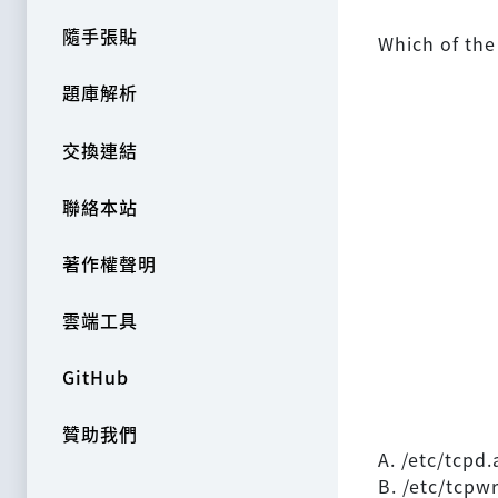
隨手張貼
Which of the
題庫解析
交換連結
聯絡本站
著作權聲明
雲端工具
GitHub
贊助我們
A. /etc/tcpd
B. /etc/tcpw