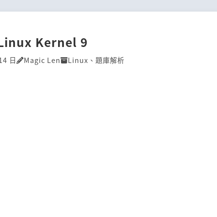
Linux Kernel 9
14 日
Magic Len
Linux
、
題庫解析