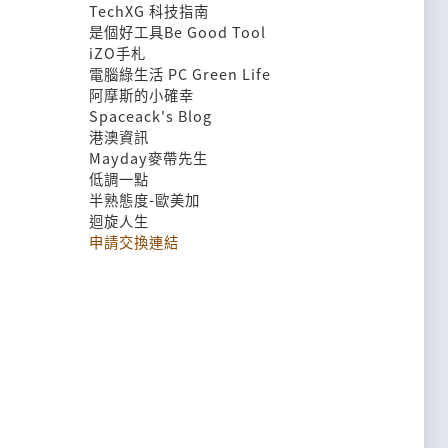
TechXG 科技指南
是個好工具Be Good Tool
iZO手札
電腦綠生活 PC Green Life
阿摩斯的小確幸
Spaceack's Blog
港澳資訊
Mayday麥帶先生
低調一點
半熟態度-歐美加
迴旋人生
申請交換連結