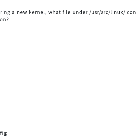
ring a new kernel, what file under /usr/src/linux/ con
ion?
fig