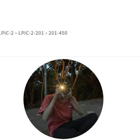
LPIC-2
、
LPIC-2-201
、
201-450