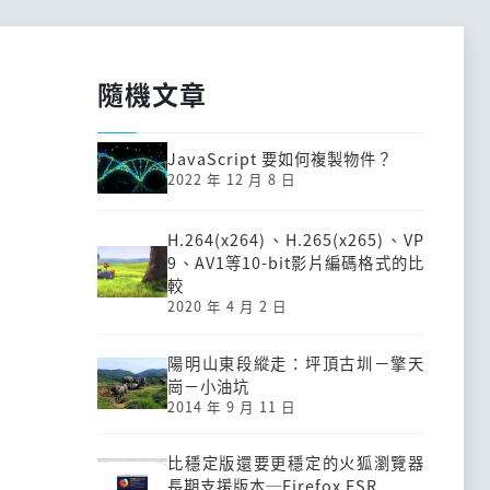
隨機文章
JavaScript 要如何複製物件？
2022 年 12 月 8 日
H.264(x264)、H.265(x265)、VP
9、AV1等10-bit影片編碼格式的比
較
2020 年 4 月 2 日
陽明山東段縱走：坪頂古圳－擎天
崗－小油坑
2014 年 9 月 11 日
比穩定版還要更穩定的火狐瀏覽器
長期支援版本─Firefox ESR