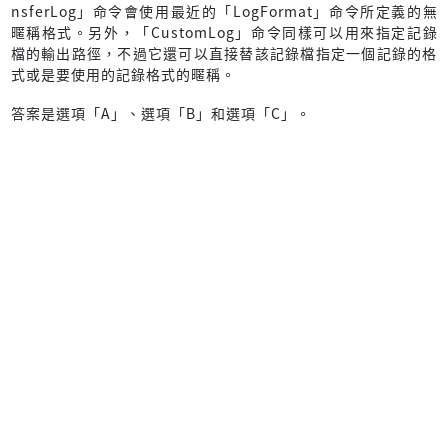
nsferLog」命令會使用最近的「LogFormat」命令所定義的無
暱稱格式。另外，「CustomLog」命令同樣可以用來指定記錄
檔的輸出路徑，不過它還可以直接替該記錄檔指定一個記錄的格
式或是要使用的記錄格式的暱稱。
答案是選項「A」、選項「B」和選項「C」。