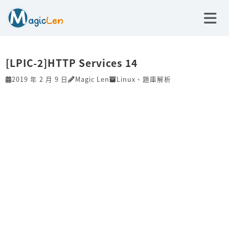
[LPIC-2]HTTP Services 14
2019 年 2 月 9 日
Magic Len
Linux
、
題庫解析