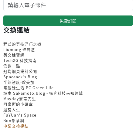
免費訂閱
交換連結
程式的奇技淫巧之道
Liumang 碎碎念
英文練習網
TechXG 科技指南
低調一點
冠均網頁設計公司
Spaceack's Blog
半熟態度-歐美加
電腦綠生活 PC Green Life
坂本 Sakamoto.blog - 探究科技未知領域
Mayday麥帶先生
阿摩斯的小確幸
迴旋人生
FuYUan's Space
Bon部落網
申請交換連結