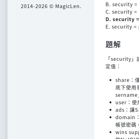
B. security =
2014-2026 © MagicLen.
C. security 
D. security 
E. security =
題解
「securi
定值：
share
底下使用就
serna
user：
ads：讓
domain：
帳號密碼
wins su