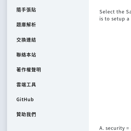
隨手張貼
Select the S
is to setup a
題庫解析
交換連結
聯絡本站
著作權聲明
雲端工具
GitHub
贊助我們
A. security =