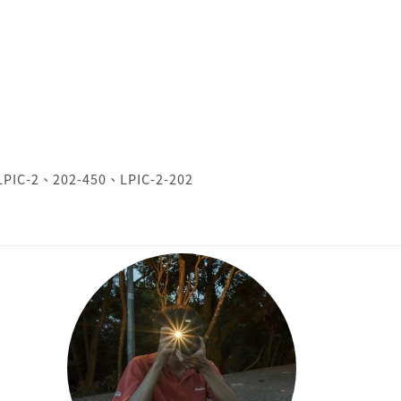
LPIC-2
、
202-450
、
LPIC-2-202