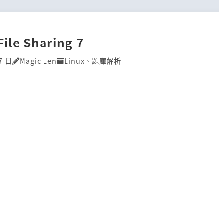
File Sharing 7
7 日
Magic Len
Linux
、
題庫解析