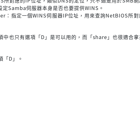
IOS所對應的IP位址，類似DNS的定位，只不過是用於SMB
定Samba伺服器本身是否也要提供WINS。
server：指定一個WINS伺服器IP位址，用來查詢NetBIOS所
項中也只有選項「D」是可以用的，而「share」也很適合
項「D」。