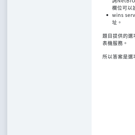
詢NetB
欄位可以設
wins 
址。
題目提供的選
表機服務。
所以答案是選