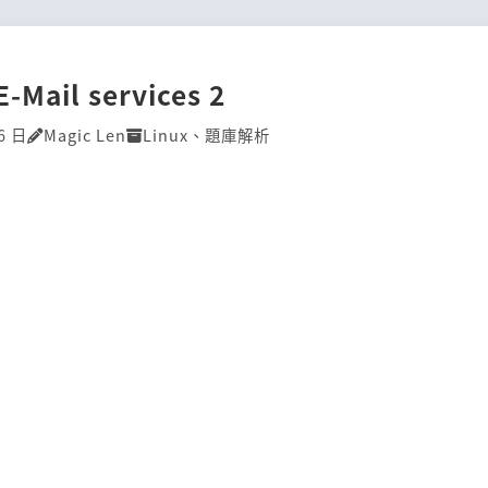
E-Mail services 2
6 日
Magic Len
Linux
、
題庫解析