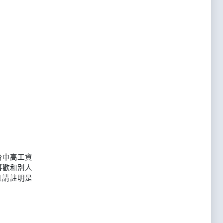
台中高工資
喜歡和別人
且請註明是