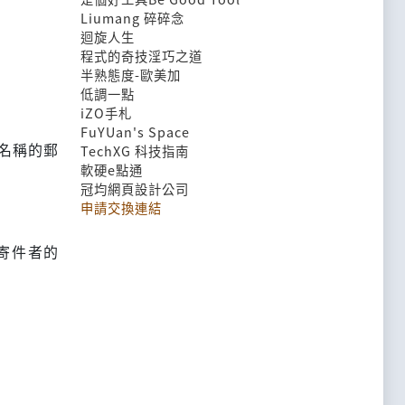
Liumang 碎碎念
迴旋人生
程式的奇技淫巧之道
半熟態度-歐美加
低調一點
iZO手札
FuYUan's Space
者名稱的郵
TechXG 科技指南
軟硬e點通
冠均網頁設計公司
申請交換連結
將寄件者的