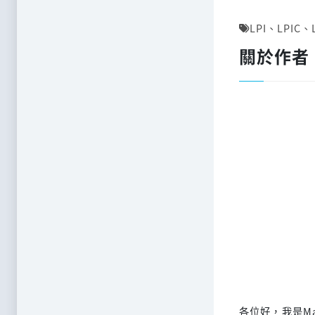
LPI
、
LPIC
、
關於作者
各位好，我是M