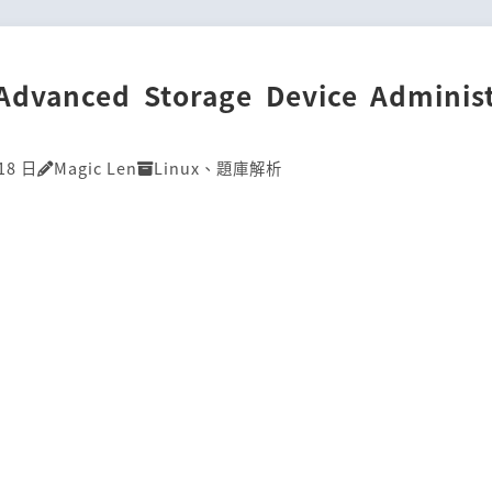
]Advanced Storage Device Administ
18 日
Magic Len
Linux
、
題庫解析