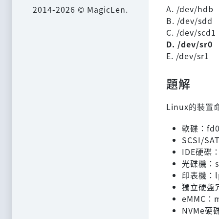
A. /dev/hdb
2014-2026 © MagicLen.
B. /dev/sdd
C. /dev/scd1
D. /dev/sr0
E. /dev/sr1
題解
Linux的裝
軟碟：fd0、
SCSI/SA
IDE硬碟：
光碟機：sr0
印表機：lp
獨立硬盤冗餘
eMMC：m
NVMe硬碟