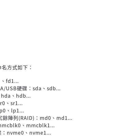
置命名方式如下：
fd1...
TA/USB硬碟：sda、sdb...
hda、hdb...
、sr1...
0、lp1...
陣列(RAID)：md0、md1...
mcblk0、mmcblk1...
：nvme0、nvme1...