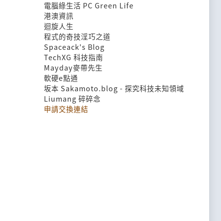
電腦綠生活 PC Green Life
港澳資訊
迴旋人生
程式的奇技淫巧之道
Spaceack's Blog
TechXG 科技指南
Mayday麥帶先生
軟硬e點通
坂本 Sakamoto.blog - 探究科技未知領域
Liumang 碎碎念
申請交換連結