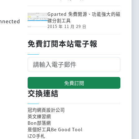
Gparted 免費開源、功能強大的磁
碟分割工具
onnected
2015 年 11 月 29 日
免費訂閱本站電子報
免費訂閱
交換連結
冠均網頁設計公司
英文練習網
Bon部落網
是個好工具Be Good Tool
iZO手札