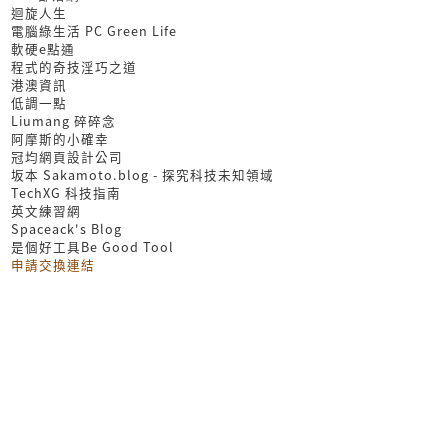
迴旋人生
電腦綠生活 PC Green Life
軟硬e點通
程式的奇技淫巧之道
港澳資訊
低調一點
Liumang 碎碎念
阿摩斯的小確幸
冠均網頁設計公司
坂本 Sakamoto.blog - 探究科技未知領域
TechXG 科技指南
英文練習網
Spaceack's Blog
是個好工具Be Good Tool
申請交換連結