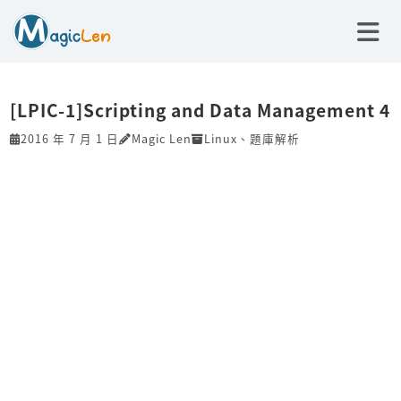
[LPIC-1]Scripting and Data Management 4
2016 年 7 月 1 日
Magic Len
Linux
、
題庫解析