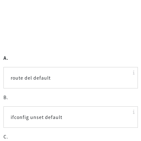
A.
route del default
B.
ifconfig unset default
C.