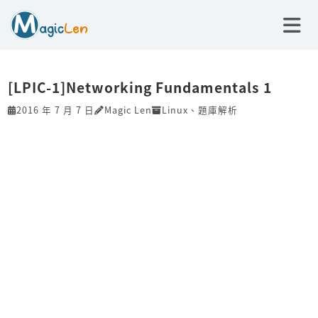
[LPIC-1]Networking Fundamentals 1
2016 年 7 月 7 日
Magic Len
Linux
、
題庫解析