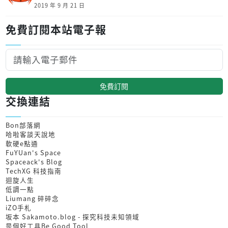
2019 年 9 月 21 日
免費訂閱本站電子報
免費訂閱
交換連結
Bon部落網
哈啦客談天說地
軟硬e點通
FuYUan's Space
Spaceack's Blog
TechXG 科技指南
迴旋人生
低調一點
Liumang 碎碎念
iZO手札
坂本 Sakamoto.blog - 探究科技未知領域
是個好工具Be Good Tool